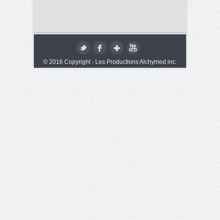
© 2016 Copyright - Les Productions Alchymed inc.