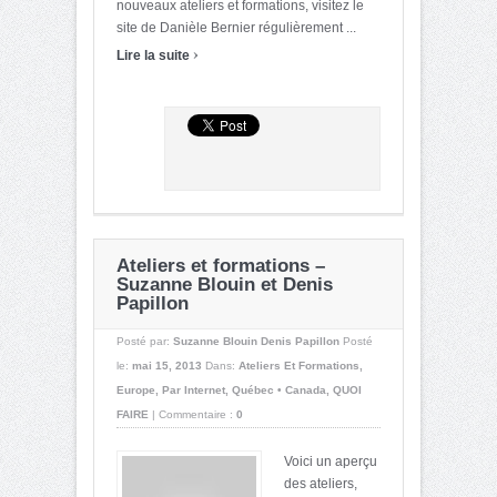
nouveaux ateliers et formations, visitez le
site de Danièle Bernier régulièrement ...
›
Lire la suite
Ateliers et formations –
Suzanne Blouin et Denis
Papillon
Posté par:
Suzanne Blouin Denis Papillon
Posté
le:
mai 15, 2013
Dans:
Ateliers Et Formations
,
Europe
,
Par Internet
,
Québec • Canada
,
QUOI
FAIRE
|
Commentaire :
0
Voici un aperçu
des ateliers,