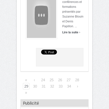
conférences et
formations
présentés par
Suzanne Blouin
et Denis
Papillon. ...
›
Lire la suite
«
‹
24
25
26
27
28
29
30
31
32
33
34
›
»
Publicité