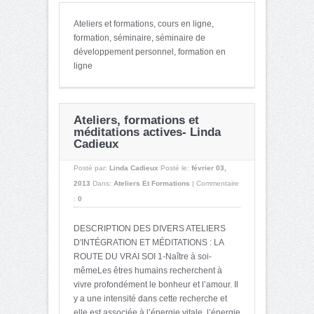
Ateliers et formations, cours en ligne,
formation, séminaire, séminaire de
développement personnel, formation en
ligne
Ateliers, formations et
méditations actives- Linda
Cadieux
Posté par:
Linda Cadieux
Posté le:
février 03,
2013
Dans:
Ateliers Et Formations
|
Commentaire
:
0
DESCRIPTION DES DIVERS ATELIERS
D'INTÉGRATION ET MÉDITATIONS : LA
ROUTE DU VRAI SOI 1-Naître à soi-
mêmeLes êtres humains recherchent à
vivre profondément le bonheur et l’amour. Il
y a une intensité dans cette recherche et
elle est associée à l’énergie vitale, l’énergie