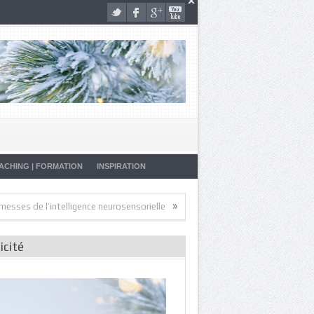
ACHING | FORMATION
INSPIRATION
»
»
 l’intelligence neurosensorielle
Artistes de la Vie
Malade… Pourquoi
icité