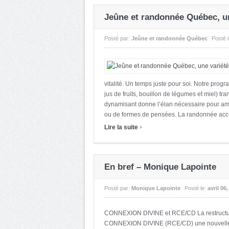
Jeûne et randonnée Québec, un
Posté par:
Jeûne et randonnée Québec
Posté 
vitalité. Un temps juste pour soi. Notre prog
jus de fruits, bouillon de légumes et miel) tra
dynamisant donne l’élan nécessaire pour am
ou de formes de pensées. La randonnée accél
›
Lire la suite
En bref – Monique Lapointe
Posté par:
Monique Lapointe
Posté le:
avril 06
CONNEXION DIVINE et RCE/CD La restructura
CONNEXION DIVINE (RCE/CD) une nouvelle a