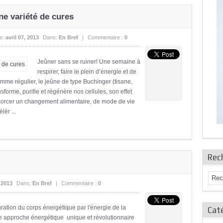
e variété de cures
le:
avril 07, 2013
Dans:
En Bref
|
Commentaire :
0
Jeûner sans se ruiner! Une semaine à
respirer, faire le plein d’énergie et de
ramme régulier, le jeûne de type Buchinger (tisane,
nsforme, purifie et régénère nos cellules, son effet
orcer un changement alimentaire, de mode de vie
èr ...
Rec
, 2013
Dans:
En Bref
|
Commentaire :
0
tion du corps énergétique par l'énergie de la
Caté
pproche énergétique unique et révolutionnaire