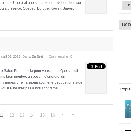
tée de tous! Une pratique sérieuse peut déboucher sur
Catég
 ou à distance: Québec, Europe, Koweït, Japon,
des
articl
Déc
:
avril 05, 2013
Dans:
En Bref
|
Commentaire :
0
e Salon Prana est là pour vous aider. Que ce soit
nte bien méritée, un besoin d'énergie, un
physiques, une harmonisation énergétique, une aide
us! N'hésitez pas à nous contacter. ...
Popul
11
12
13
14
15
16
›
»