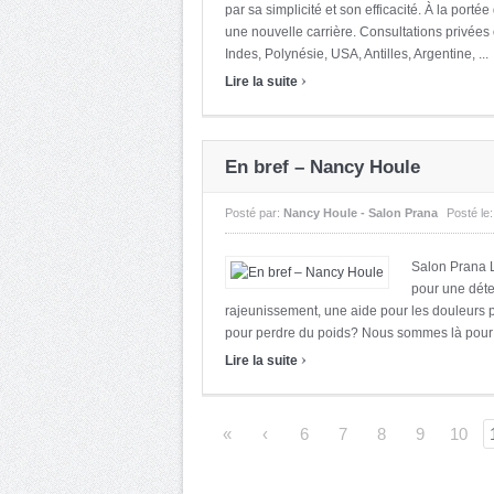
par sa simplicité et son efficacité. À la por
une nouvelle carrière. Consultations privées
Indes, Polynésie, USA, Antilles, Argentine, ...
›
Lire la suite
En bref – Nancy Houle
Posté par:
Nancy Houle - Salon Prana
Posté le
Salon Prana L
pour une déte
rajeunissement, une aide pour les douleurs 
pour perdre du poids? Nous sommes là pour vo
›
Lire la suite
«
‹
6
7
8
9
10