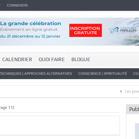
T
CONNEXION
CALENDRIER
QUOI FAIRE
BLOGUE
TECHNIQUES | APPROCHES ALTERNATIVES
CONSCIENCE | SPIRITUALITÉ
CO
»
Les promesses de
Page 11)
Publ