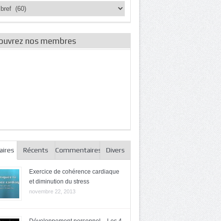
ories
es
ouvrez nos membres
aires
Récents
Commentaires
Divers
Exercice de cohérence cardiaque
et diminution du stress
novembre 22, 2013