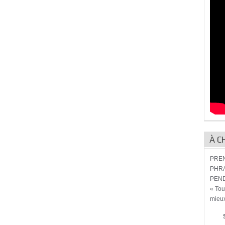
À C
PREN
PHRA
PEND
« Tou
mieux