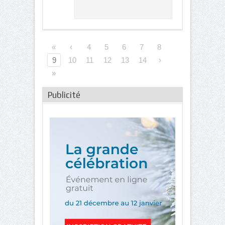
«
‹
4
5
6
7
8
9
10
11
12
13
14
›
»
Publicité