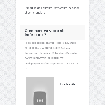
Expertise des auteurs, formateurs, coaches
et conférenciers
Comment va votre vie
intérieure ?
Posté par:
helenescherrer
Posté le:
novembre
21, 2013
Dans:
À SURVEILLER
,
Auteurs
,
Conscience
,
Expertise
,
Relaxation - Méditation
,
SANTÉ BIEN-ÊTRE
,
SPIRITUALITÉ
,
Vidéographie
,
Vidéos Inspirantes
|
Commentaire
:
4
...
›
Lire la suite