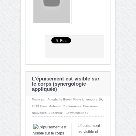
L’épuisement est visible sur
le corps (synergologie
appliquée)
Posté par:
Annabelle Boyer
Posté le:
octobre 10,
2013
Dans:
Auteurs
,
Conférences
,
Dernières
Nouvelles
,
Expertise
|
Commentaire :
0
L'épuisement
est visible et