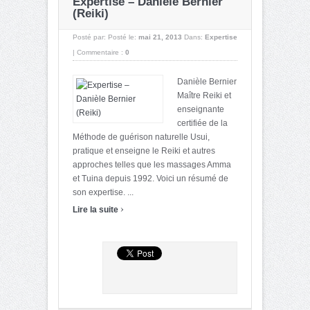
Expertise – Danièle Bernier
(Reiki)
Posté par:
Posté le:
mai 21, 2013
Dans:
Expertise
|
Commentaire :
0
Danièle Bernier
Maître Reiki et
enseignante
certifiée de la
Méthode de guérison naturelle Usui,
pratique et enseigne le Reiki et autres
approches telles que les massages Amma
et Tuina depuis 1992. Voici un résumé de
son expertise. ...
›
Lire la suite