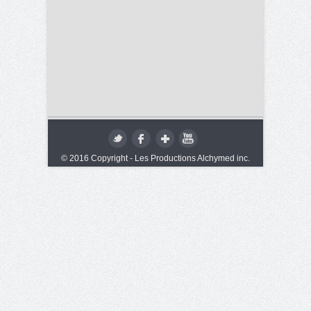
© 2016 Copyright - Les Productions Alchymed inc.