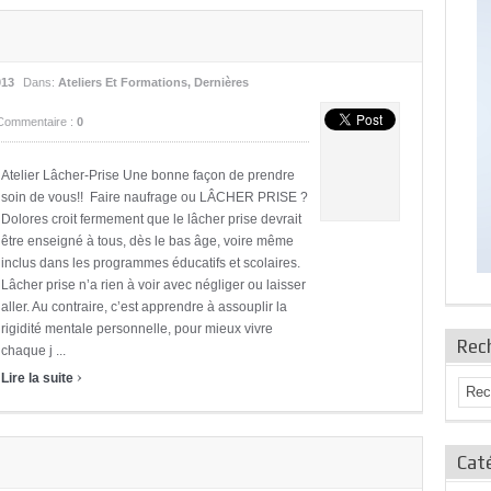
013
Dans:
Ateliers Et Formations
,
Dernières
Commentaire :
0
Atelier Lâcher-Prise Une bonne façon de prendre
soin de vous!! Faire naufrage ou LÂCHER PRISE ?
Dolores croit fermement que le lâcher prise devrait
être enseigné à tous, dès le bas âge, voire même
inclus dans les programmes éducatifs et scolaires.
Lâcher prise n’a rien à voir avec négliger ou laisser
aller. Au contraire, c’est apprendre à assouplir la
rigidité mentale personnelle, pour mieux vivre
Rec
chaque j ...
›
Lire la suite
Caté