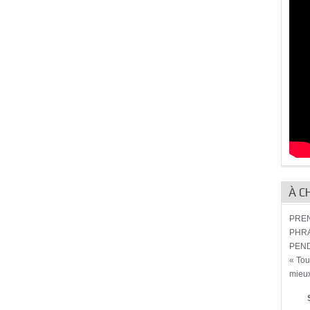
À C
PREN
PHRA
PEND
« Tou
mieux