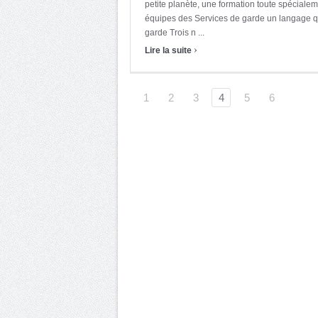
petite planète, une formation toute spécia
équipes des Services de garde un langage q
garde Trois n ...
›
Lire la suite
1
2
3
4
5
6