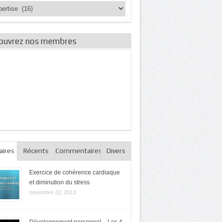
ories
es
ouvrez nos membres
aires
Récents
Commentaires
Divers
Exercice de cohérence cardiaque
et diminution du stress
novembre 22, 2013