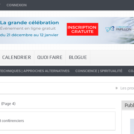
T
CONNEXION
CALENDRIER
QUOI FAIRE
BLOGUE
TECHNIQUES | APPROCHES ALTERNATIVES
CONSCIENCE | SPIRITUALITÉ
CO
»
Les promesses de 
e
(Page 4)
Publ
t conférenciers