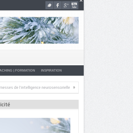
ACHING | FORMATION
INSPIRATION
»
»
l’intelligence neurosensorielle
Artistes de la Vie
Malade… Pourquoi
icité