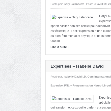
Posté par:
Gary Lalancette
Posté le:
avril 09, 2
Gary Lal
expertis
sportif. Visitez son site officiel pour découvr
est éclectique. Il est l’expression d’une curi
du bien-être mental et physique et de la per
000 ge ...
›
Lire la suite
Expertises – Isabelle David
Posté par:
Isabelle David I.D. Com International
Expertise
,
PNL – Programmation Neuro Lingui
Expertis
spéciali
qui transforme, ceux qui le parlent et ceux qu