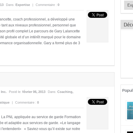
Catég
013
Dans:
Expertise
|
Commentaire :
0
des
articl
ancette, coach professionnel, a développé une
Déc
e tant aux niveaux professionnel, personnel que
ir son profil complet Le parcours de Gary Lalancette
osité globale et d’un intérêt marqué pour le domaine
formance organisationnelle. Gary a formé plus de 3
Popul
 Inc.
Posté le:
février 06, 2013
Dans:
Coaching
,
stique
|
Commentaire :
0
e La PNL appliquée au service de garde Formation
sée et adaptée aux services de garde. «Le langage
i l'entendent» « Saviez-vous qu’il existe sur notre