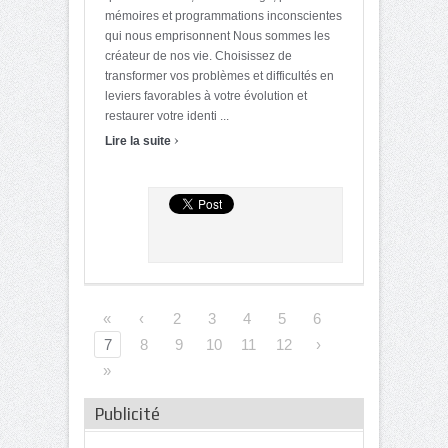
mémoires et programmations inconscientes
qui nous emprisonnent Nous sommes les
créateur de nos vie. Choisissez de
transformer vos problèmes et difficultés en
leviers favorables à votre évolution et
restaurer votre identi ...
›
Lire la suite
«
‹
2
3
4
5
6
7
8
9
10
11
12
›
»
Publicité