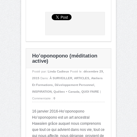
Ho’oponopono (méditation
active)
Posté par:
Linda Cadieux
Posté le:
décembre 29,
2015
Dans:
À SURVEILLER
,
ARTICLES
,
Ateliers
Et Formations
,
Développement Personnel
,
INSPIRATION
,
Québec • Canada
,
QUOI FAIRE
|
Commentaire :
0
16 janvier 2016-Ho’oponopono
Ho’oponopono est un art ancestral
Hawaïen grâce auquel nous comprenons
que tout ce qui advient dans nos vie, tout ce
qui nous affecte, nous dérange, provient de