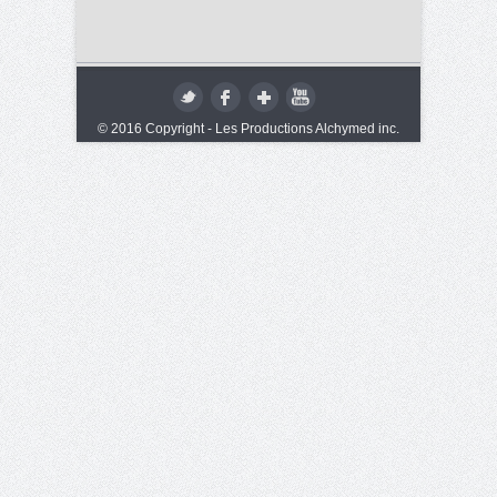
© 2016 Copyright - Les Productions Alchymed inc.