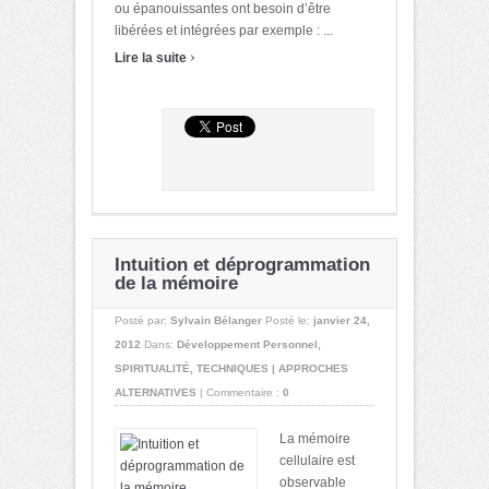
ou épanouissantes ont besoin d’être
libérées et intégrées par exemple : ...
›
Lire la suite
Intuition et déprogrammation
de la mémoire
Posté par:
Sylvain Bélanger
Posté le:
janvier 24,
2012
Dans:
Développement Personnel
,
SPIRITUALITÉ
,
TECHNIQUES | APPROCHES
ALTERNATIVES
|
Commentaire :
0
La mémoire
cellulaire est
observable