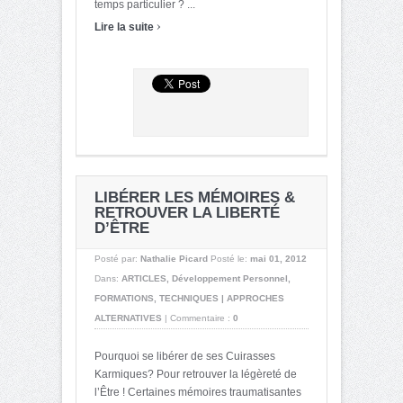
temps particulier ? ...
›
Lire la suite
LIBÉRER LES MÉMOIRES &
RETROUVER LA LIBERTÉ
D’ÊTRE
Posté par:
Nathalie Picard
Posté le:
mai 01, 2012
Dans:
ARTICLES
,
Développement Personnel
,
FORMATIONS
,
TECHNIQUES | APPROCHES
ALTERNATIVES
|
Commentaire :
0
Pourquoi se libérer de ses Cuirasses
Karmiques? Pour retrouver la légèreté de
l’Être ! Certaines mémoires traumatisantes