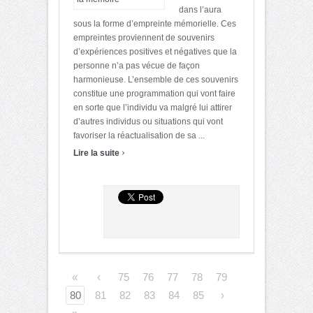
dans l’aura
sous la forme d’empreinte mémorielle. Ces
empreintes proviennent de souvenirs
d’expériences positives et négatives que la
personne n’a pas vécue de façon
harmonieuse. L’ensemble de ces souvenirs
constitue une programmation qui vont faire
en sorte que l’individu va malgré lui attirer
d’autres individus ou situations qui vont
favoriser la réactualisation de sa ...
›
Lire la suite
«
‹
75
76
77
78
79
80
81
82
83
84
85
›