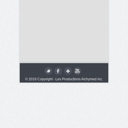
© 2016 Copyright - Les Productions Alchymed inc.