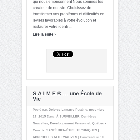
qui nous emprisonnent Nous sommes les
créateur de nos vie. Choisissez de
transformer vos problèmes et difficultés en
leviers favorables à votre évolution et
restaurer votre identi ...
›
Lire la suite
S.A.I.M.E.® … une École de
Vie
Posté par:
Dolores Lamarre
Posté le:
novembre
17, 2015
Dans:
À SURVEILLER
,
Dernières
Nouvelles
,
Développement Personnel
,
Québec •
Canada
,
SANTÉ BIEN-ÊTRE
,
TECHNIQUES |
APPROCHES ALTERNATIVES
|
Commentaire :
0