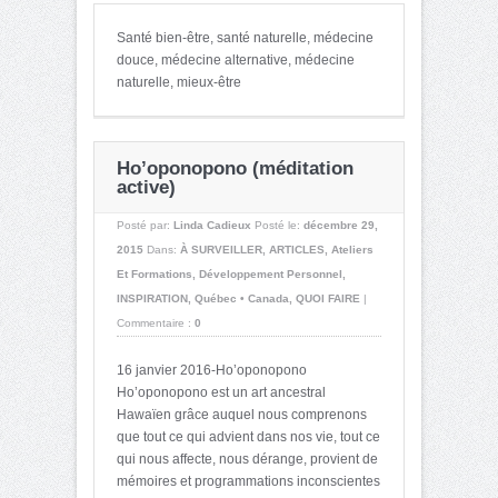
Santé bien-être, santé naturelle, médecine
douce, médecine alternative, médecine
naturelle, mieux-être
Ho’oponopono (méditation
active)
Posté par:
Linda Cadieux
Posté le:
décembre 29,
2015
Dans:
À SURVEILLER
,
ARTICLES
,
Ateliers
Et Formations
,
Développement Personnel
,
INSPIRATION
,
Québec • Canada
,
QUOI FAIRE
|
Commentaire :
0
16 janvier 2016-Ho’oponopono
Ho’oponopono est un art ancestral
Hawaïen grâce auquel nous comprenons
que tout ce qui advient dans nos vie, tout ce
qui nous affecte, nous dérange, provient de
mémoires et programmations inconscientes