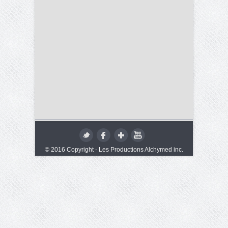
© 2016 Copyright - Les Productions Alchymed inc.