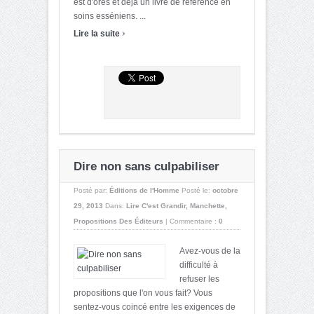
est d'ores et déjà un livre de référence en
soins esséniens. ...
›
Lire la suite
Dire non sans culpabiliser
Posté par:
Éditions de l'Homme
Posté le:
octobre
29, 2013
Dans:
Lire C'est Grandir
,
Manchette
,
Propositions Des Éditeurs
|
Commentaire :
0
Avez-vous de la
difficulté à
refuser les
propositions que l'on vous fait? Vous
sentez-vous coincé entre les exigences de