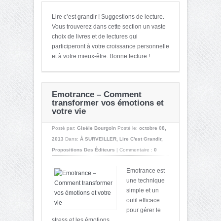
Lire c’est grandir ! Suggestions de lecture.
Vous trouverez dans cette section un vaste
choix de livres et de lectures qui
participeront à votre croissance personnelle
et à votre mieux-être. Bonne lecture !
Emotrance – Comment
transformer vos émotions et
votre vie
Posté par:
Gisèle Bourgoin
Posté le:
octobre 08,
2013
Dans:
À SURVEILLER
,
Lire C'est Grandir
,
Propositions Des Éditeurs
|
Commentaire :
0
Emotrance est
une technique
simple et un
outil efficace
pour gérer le
stress et les émotions. ...