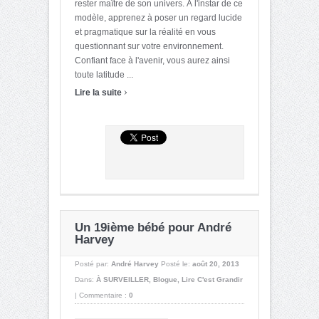
rester maître de son univers. À l'instar de ce
modèle, apprenez à poser un regard lucide
et pragmatique sur la réalité en vous
questionnant sur votre environnement.
Confiant face à l'avenir, vous aurez ainsi
toute latitude ...
›
Lire la suite
Un 19ième bébé pour André
Harvey
Posté par:
André Harvey
Posté le:
août 20, 2013
Dans:
À SURVEILLER
,
Blogue
,
Lire C'est Grandir
|
Commentaire :
0