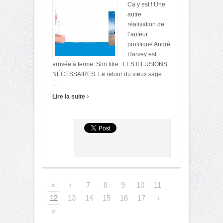
Ca y est ! Une
autre
réalisation de
l’auteur
prolifique André
Harvey est
arrivée à terme. Son titre : LES ILLUSIONS
NÉCESSAIRES. Le retour du vieux sage...
...
›
Lire la suite
«
‹
7
8
9
10
11
12
13
14
15
16
17
›
»