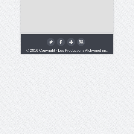
© 2016 Copyright - Les Productions Alchymed inc.