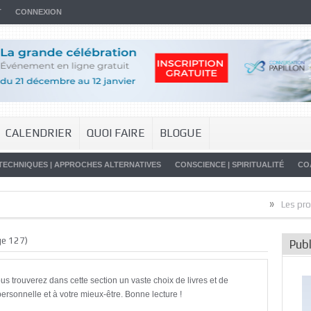
T
CONNEXION
CALENDRIER
QUOI FAIRE
BLOGUE
TECHNIQUES | APPROCHES ALTERNATIVES
CONSCIENCE | SPIRITUALITÉ
CO
»
Les promesses 
e 127)
Publ
ous trouverez dans cette section un vaste choix de livres et de
personnelle et à votre mieux-être. Bonne lecture !