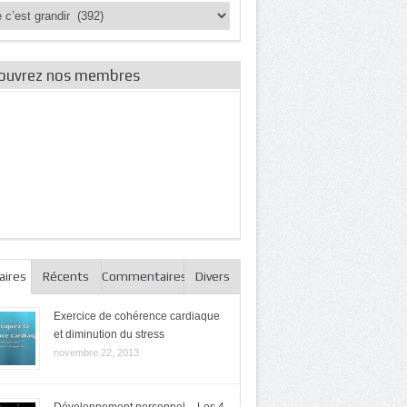
ories
es
ouvrez nos membres
aires
Récents
Commentaires
Divers
Exercice de cohérence cardiaque
et diminution du stress
novembre 22, 2013