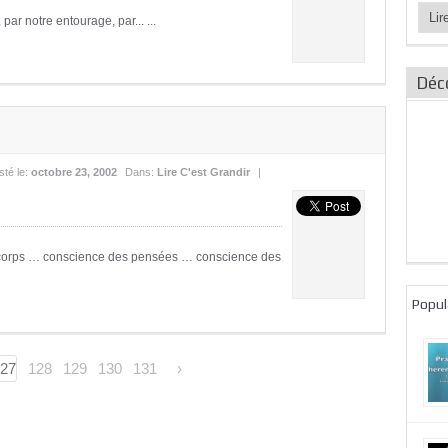
Catég
r notre entourage, par... ...
des
articl
Déc
sté le:
octobre 23, 2002
Dans:
Lire C'est Grandir
|
 corps … conscience des pensées … conscience des
Popul
27
128
129
130
131
›