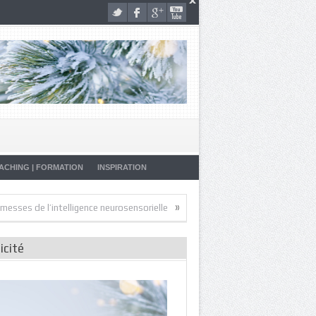
ACHING | FORMATION
INSPIRATION
»
»
de l’intelligence neurosensorielle
Artistes de la Vie
Malade… Pourqu
icité