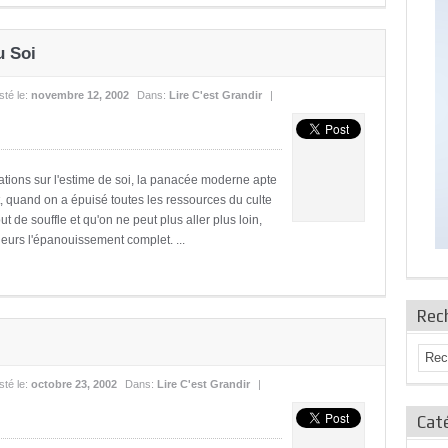
u Soi
sté le:
novembre 12, 2002
Dans:
Lire C'est Grandir
|
ations sur l'estime de soi, la panacée moderne apte
t, quand on a épuisé toutes les ressources du culte
t de souffle et qu'on ne peut plus aller plus loin,
leurs l'épanouissement complet. ...
Rec
sté le:
octobre 23, 2002
Dans:
Lire C'est Grandir
|
Caté