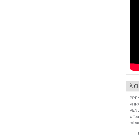
À C
PREN
PHRA
PEND
« Tou
mieux