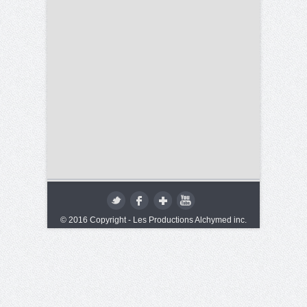
© 2016 Copyright - Les Productions Alchymed inc.