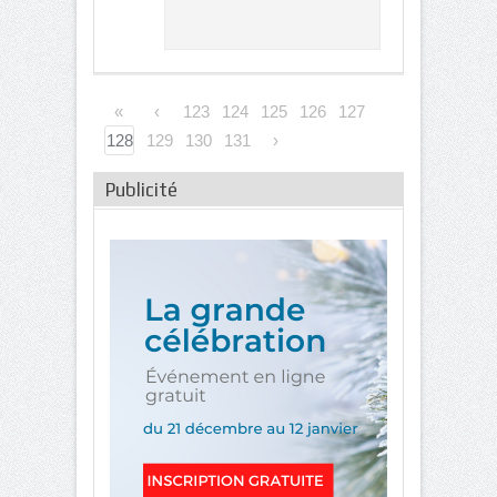
«
‹
123
124
125
126
127
128
129
130
131
›
Publicité