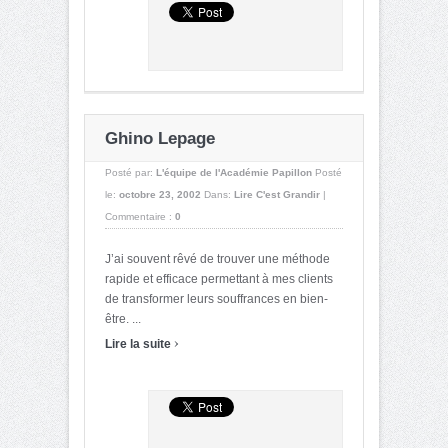
Ghino Lepage
Posté par:
L'équipe de l'Académie Papillon
Posté
le:
octobre 23, 2002
Dans:
Lire C'est Grandir
|
Commentaire :
0
J’ai souvent rêvé de trouver une méthode
rapide et efficace permettant à mes clients
de transformer leurs souffrances en bien-
être. ...
›
Lire la suite