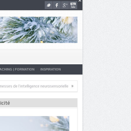
ACHING | FORMATION
INSPIRATION
»
»
l’intelligence neurosensorielle
Artistes de la Vie
Malade… Pourquoi
icité