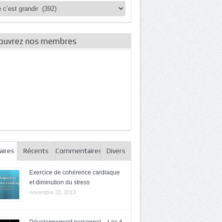
ories
es
ouvrez nos membres
aires
Récents
Commentaires
Divers
Exercice de cohérence cardiaque
et diminution du stress
novembre 22, 2013