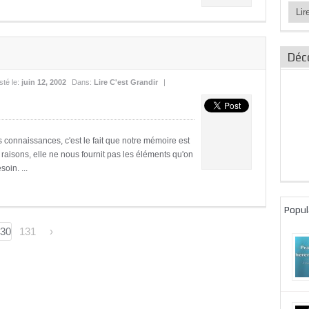
Catég
des
articl
Déc
sté le:
juin 12, 2002
Dans:
Lire C'est Grandir
|
 connaissances, c'est le fait que notre mémoire est
 raisons, elle ne nous fournit pas les éléments qu'on
oin. ...
Popul
30
131
›