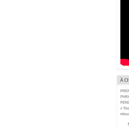
À C
PREN
PHRA
PEND
« Tou
mieux