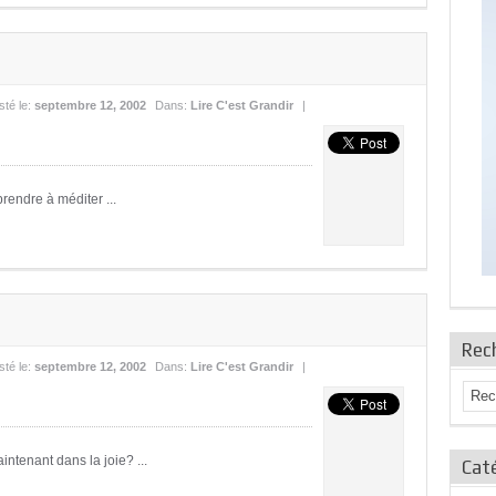
sté le:
septembre 12, 2002
Dans:
Lire C'est Grandir
|
prendre à méditer ...
Rec
sté le:
septembre 12, 2002
Dans:
Lire C'est Grandir
|
intenant dans la joie? ...
Caté