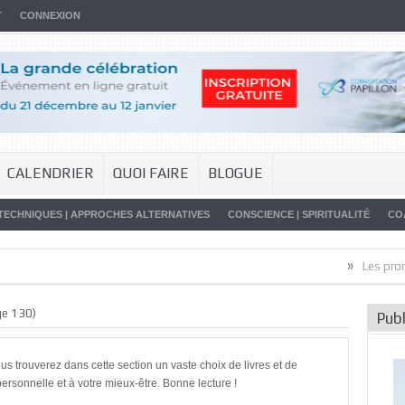
T
CONNEXION
CALENDRIER
QUOI FAIRE
BLOGUE
TECHNIQUES | APPROCHES ALTERNATIVES
CONSCIENCE | SPIRITUALITÉ
CO
»
Les promesses de 
e 130)
Publ
ous trouverez dans cette section un vaste choix de livres et de
personnelle et à votre mieux-être. Bonne lecture !