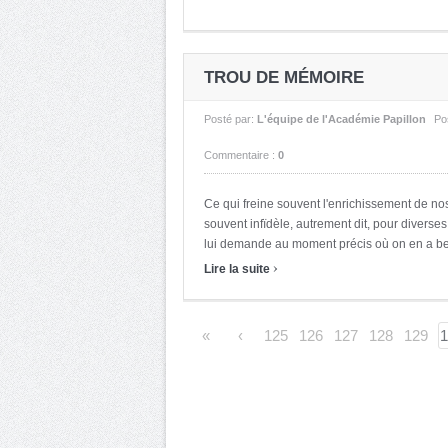
TROU DE MÉMOIRE
Posté par:
L'équipe de l'Académie Papillon
Po
Commentaire :
0
Ce qui freine souvent l'enrichissement de nos
souvent infïdèle, autrement dit, pour diverses
lui demande au moment précis où on en a bes
›
Lire la suite
«
‹
125
126
127
128
129
1