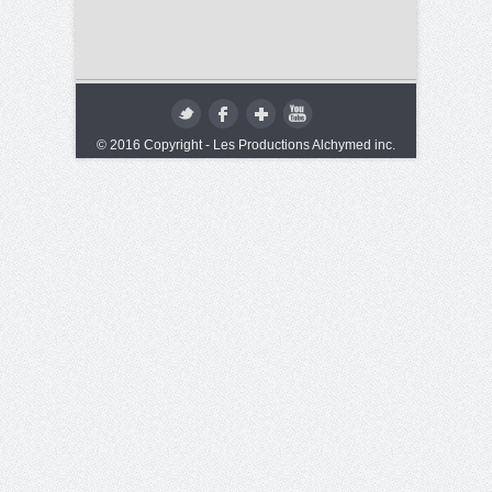
© 2016 Copyright - Les Productions Alchymed inc.