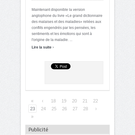
Maintenant disponible la version
anglophone du livre «Le grand dictionnaire
des malaises et des maladies» reliées aux
conflits engendrés par les pensées, les
sentiments et les émotions qui sont à
l'origine de la maladie. ...
›
Lire la suite
«
‹
18
19
20
21
22
23
24
25
26
27
28
›
»
Publicité