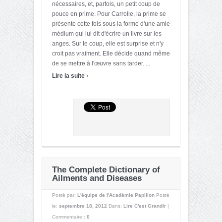
nécessaires, et, parfois, un petit coup de
pouce en prime. Pour Carrolle, la prime se
présente cette fois sous la forme d'une amie
médium qui lui dit d'écrire un livre sur les
anges. Sur le coup, elle est surprise et n'y
croit pas vraiment. Elle décide quand même
de se mettre à l'œuvre sans tarder. ...
›
Lire la suite
The Complete Dictionary of
Ailments and Diseases
Posté par:
L'équipe de l'Académie Papillon
Posté
le:
septembre 18, 2012
Dans:
Lire C'est Grandir
|
Commentaire :
0