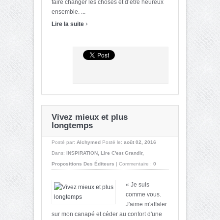
faire changer les choses et d’être heureux
ensemble. ...
›
Lire la suite
Vivez mieux et plus
longtemps
Posté par:
Alchymed
Posté le:
août 02, 2016
Dans:
INSPIRATION
,
Lire C'est Grandir
,
Propositions Des Éditeurs
|
Commentaire :
0
« Je suis
comme vous.
J'aime m'affaler
sur mon canapé et céder au confort d'une