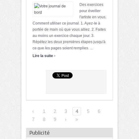
Des exercices
pour éveiller
l'artiste en vous.
Comment utiliser ce journal. 1. Ayez-le à
portée de main où que vous alliez. 2. Faites
au moins un exercice chaque jour. 3.
Répétez les deux premières étapes jusqu'à
ce que les pages soient remplies. ...
›
Lire la suite
‹
1
2
3
4
5
6
7
8
9
›
»
Publicité