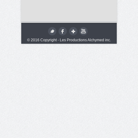
© 2016 Copyright - Les Productions Alchymed inc.