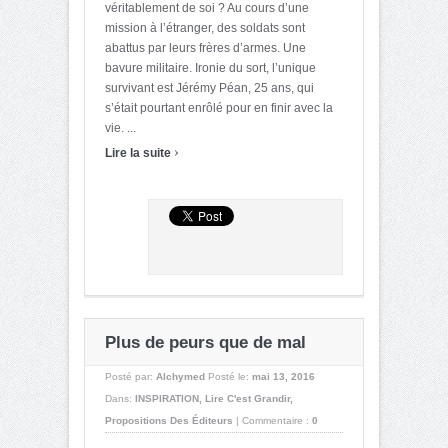
véritablement de soi ? Au cours d’une
mission à l’étranger, des soldats sont
abattus par leurs frères d’armes. Une
bavure militaire. Ironie du sort, l’unique
survivant est Jérémy Péan, 25 ans, qui
s’était pourtant enrôlé pour en finir avec la
vie. ...
›
Lire la suite
Plus de peurs que de mal
Posté par:
Alchymed
Posté le:
mai 13, 2016
Dans:
INSPIRATION
,
Lire C'est Grandir
,
Propositions Des Éditeurs
|
Commentaire :
0