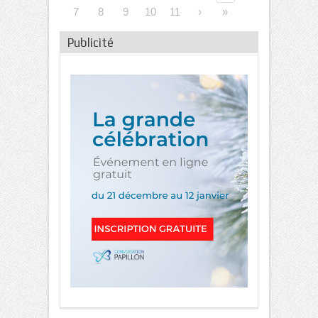
7
8
9
10
11
›
»
Publicité