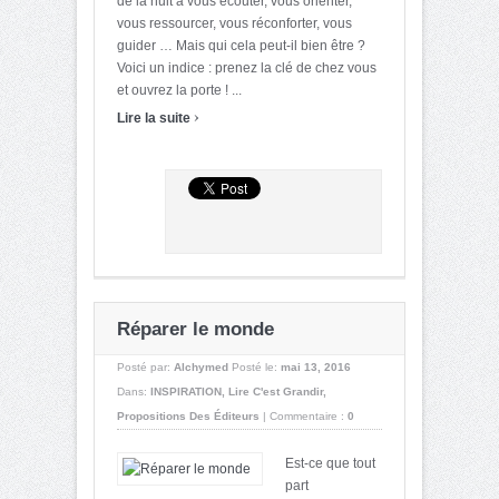
de la nuit à vous écouter, vous orienter,
vous ressourcer, vous réconforter, vous
guider … Mais qui cela peut-il bien être ?
Voici un indice : prenez la clé de chez vous
et ouvrez la porte ! ...
›
Lire la suite
Réparer le monde
Posté par:
Alchymed
Posté le:
mai 13, 2016
Dans:
INSPIRATION
,
Lire C'est Grandir
,
Propositions Des Éditeurs
|
Commentaire :
0
Est-ce que tout
part