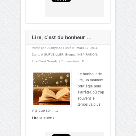
Lire, c’est du bonheur …
Posté par:
Alchymed
Posté le:
mars 10, 2016
Dans:
À SURVEILLER
,
Blogue
,
INSPIRATION
,
Lire C'est Grandir
|
Commentaire :
0
Le bonheur de
lire, un moment
privilégié pour
s'arrêter, où trop
souvent le
temps va plus
vite que soi ... ...
›
Lire la suite