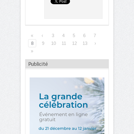
«
‹
3
4
5
6
7
8
9
10
11
12
13
›
»
Publicité