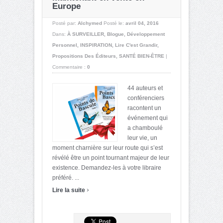
Europe
Posté par:
Alchymed
Posté le:
avril 04, 2016
Dans:
À SURVEILLER
,
Blogue
,
Développement
Personnel
,
INSPIRATION
,
Lire C'est Grandir
,
Propositions Des Éditeurs
,
SANTÉ BIEN-ÊTRE
|
Commentaire :
0
44 auteurs et
conférenciers
racontent un
événement qui
a chamboulé
leur vie, un
moment charnière sur leur route qui s’est
révélé être un point tournant majeur de leur
existence. Demandez-les à votre libraire
préféré. ...
›
Lire la suite