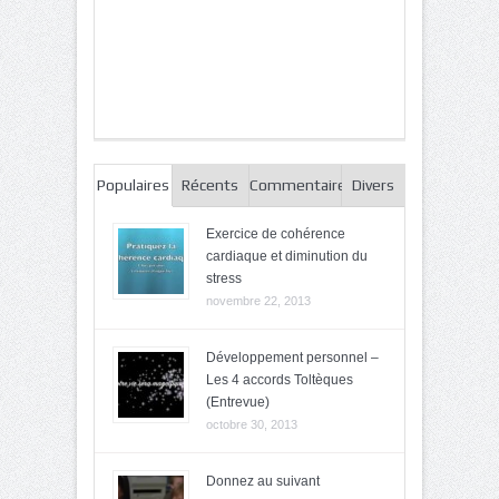
Populaires
Récents
Commentaires
Divers
Exercice de cohérence
cardiaque et diminution du
stress
novembre 22, 2013
Développement personnel –
Les 4 accords Toltèques
(Entrevue)
octobre 30, 2013
Donnez au suivant