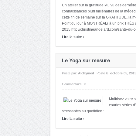
Un atelier sur la gratitude! Au vu des derniè
connaissances pluri millénaires de la médec
cette fin de semaine sur la GRATITUDE, la mé
Point du jour à MONTRÉAL( à un prix TRÈS a
2015 http://christineangelard.com/sante-du-cor
›
Lire la suite
Le Yoga sur mesure
Posté par:
Alchymed
Posté le:
octobre 05, 201
Commentaire :
0
Maîtrisez votre 
courtes séries d
stressantes au quotidien : ...
›
Lire la suite