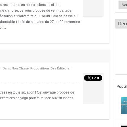
Catég
res recherches en neuro sciences, et des
des
ine chinoise, Je vous propose de venir partager
articl
ditation et l’ouverture du Coeur! Cela se passe au
bordable:) la fin de semaine du 27 au 29 novembre
Déc
 ...
5
Dans:
Non Classé
,
Propositions Des Éditeurs
|
Popul
stress en toute situation ! Cet ouvrage propose de
’exercices de yoga pour faire face aux situations