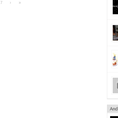
7
›
»
Andr