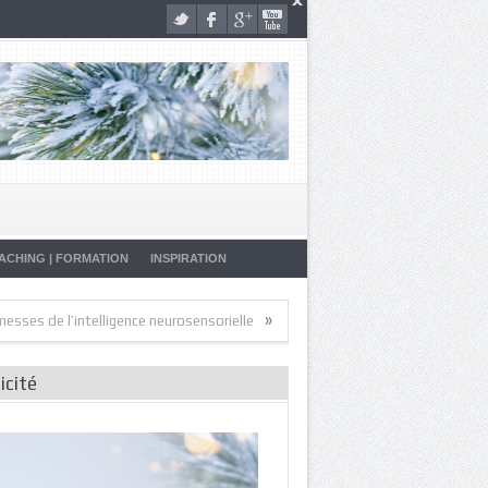
ACHING | FORMATION
INSPIRATION
»
»
l’intelligence neurosensorielle
Artistes de la Vie
Malade… Pourquoi?
icité