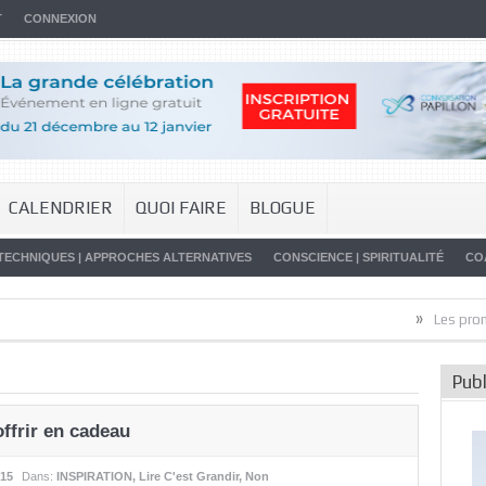
T
CONNEXION
CALENDRIER
QUOI FAIRE
BLOGUE
TECHNIQUES | APPROCHES ALTERNATIVES
CONSCIENCE | SPIRITUALITÉ
CO
»
Les promesses de 
Publ
offrir en cadeau
015
Dans:
INSPIRATION
,
Lire C'est Grandir
,
Non