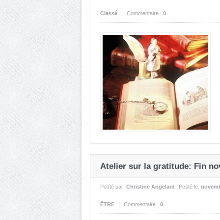
Classé
|
Commentaire :
0
Atelier sur la gratitude: Fi
Posté par:
Christine Angelard
Posté le:
novemb
ÊTRE
|
Commentaire :
0