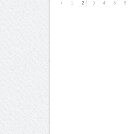
‹
1
2
3
4
5
6