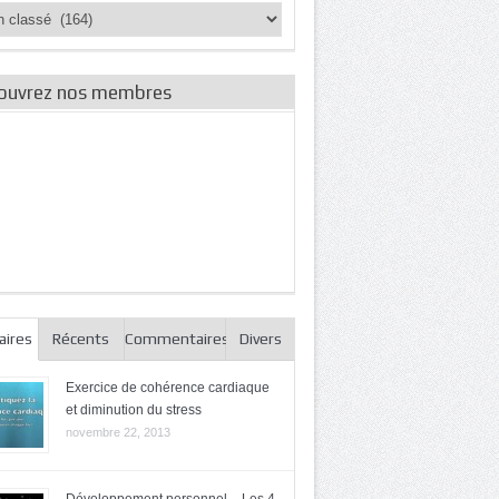
ories
es
ouvrez nos membres
aires
Récents
Commentaires
Divers
Exercice de cohérence cardiaque
et diminution du stress
novembre 22, 2013