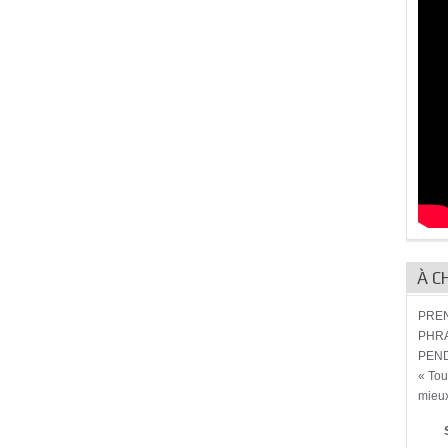
À C
PREN
PHRA
PEND
« Tou
mieux