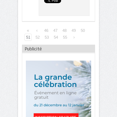
«
‹
46
47
48
49
50
51
52
53
54
55
›
Publicité