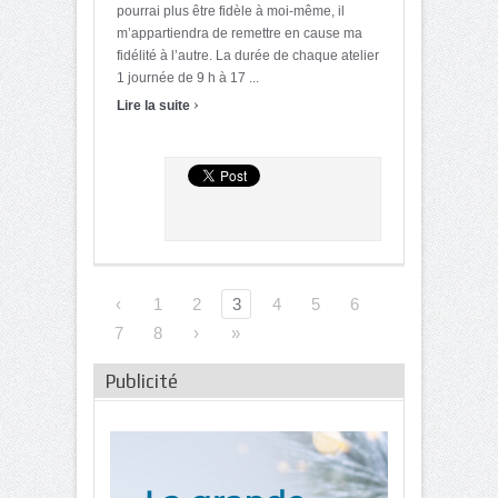
pourrai plus être fidèle à moi-même, il
m’appartiendra de remettre en cause ma
fidélité à l’autre. La durée de chaque atelier
1 journée de 9 h à 17 ...
›
Lire la suite
‹
1
2
3
4
5
6
7
8
›
»
Publicité