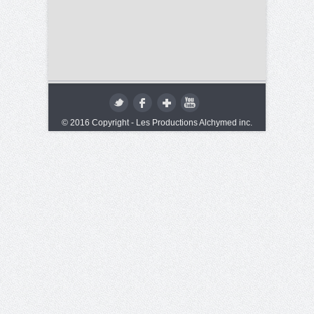
© 2016 Copyright - Les Productions Alchymed inc.