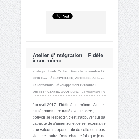
Atelier d’intégration – Fidèle
à soi-même
Posté par:
Linda Cadieux
Posté le:
novembre 17,
2016
Dans:
À SURVEILLER
,
ARTICLES
,
Ateliers
Et Formations
,
Développement Personnel
,
Québec • Canada
,
QUOI FAIRE
|
Commentaire :
0
1er avril 2017 - Fidèle à soi-même - Atelier
d'intégration Être traité avec respect,
pouvoir se respecter, c’est s’appuyer sur sa
capacité de s’aimer soi et de se reconnaître
une valeur indépendante de celle qui nous
vient de l’autre. Donc chaque fois que je ne