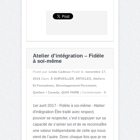
Atelier d’intégration – Fidèle
à soi-même
Posté par:
Linda Cadieux
Posté le:
novembre 17,
2016
Dans:
À SURVEILLER
,
ARTICLES
,
Ateliers
Et Formations
,
Développement Personnel
,
Québec • Canada
,
QUOI FAIRE
|
Commentaire :
0
1er avril 2017 - Fidèle à soi-même - Atelier
d'intégration Être traité avec respect,
pouvoir se respecter, c’est s’appuyer sur sa
capacité de s’aimer soi et de se reconnaître
une valeur indépendante de celle qui nous
vient de l’autre. Donc chaque fois que je ne