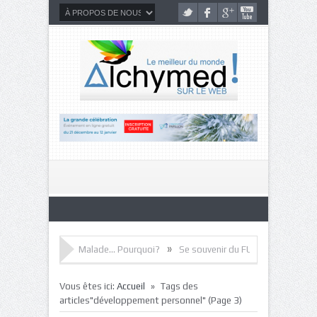
»
»
»
Malade… Pourquoi?
Se souvenir du FUTUR
Écouter le silence à l’i
»
Vous êtes ici:
Accueil
Tags des
articles"développement personnel"
(Page 3)