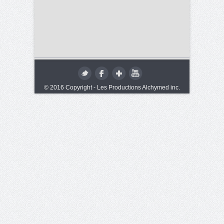
© 2016 Copyright - Les Productions Alchymed inc.