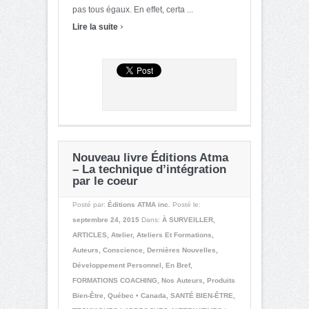
pas tous égaux. En effet, certa ...
›
Lire la suite
Nouveau livre Éditions Atma
– La technique d’intégration
par le coeur
Posté par:
Éditions ATMA inc.
Posté le:
septembre 24, 2015
Dans:
À SURVEILLER
,
ARTICLES
,
Atelier
,
Ateliers Et Formations
,
Auteurs
,
Conscience
,
Dernières Nouvelles
,
Développement Personnel
,
En Bref
,
FORMATIONS COACHING
,
Nos Auteurs
,
Produits
Bien-Être
,
Québec • Canada
,
SANTÉ BIEN-ÊTRE
,