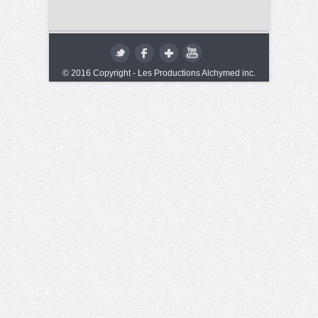
© 2016 Copyright - Les Productions Alchymed inc.