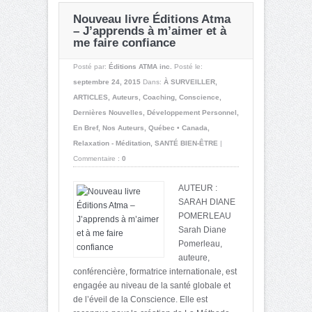
Nouveau livre Éditions Atma
– J’apprends à m’aimer et à
me faire confiance
Posté par:
Éditions ATMA inc.
Posté le:
septembre 24, 2015
Dans:
À SURVEILLER
,
ARTICLES
,
Auteurs
,
Coaching
,
Conscience
,
Dernières Nouvelles
,
Développement Personnel
,
En Bref
,
Nos Auteurs
,
Québec • Canada
,
Relaxation - Méditation
,
SANTÉ BIEN-ÊTRE
|
Commentaire :
0
AUTEUR :
SARAH DIANE
POMERLEAU
Sarah Diane
Pomerleau,
auteure,
conférencière, formatrice internationale, est
engagée au niveau de la santé globale et
de l’éveil de la Conscience. Elle est