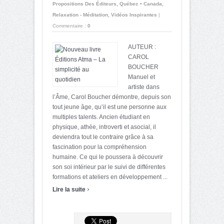
Propositions Des Éditeurs
,
Québec • Canada
,
Relaxation - Méditation
,
Vidéos Inspirantes
|
Commentaire :
0
AUTEUR :
CAROL
BOUCHER
Manuel et
artiste dans
l’Âme, Carol Boucher démontre, depuis son
tout jeune âge, qu’il est une personne aux
multiples talents. Ancien étudiant en
physique, athée, introverti et asocial, il
deviendra tout le contraire grâce à sa
fascination pour la compréhension
humaine. Ce qui le poussera à découvrir
son soi intérieur par le suivi de différentes
formations et ateliers en développement ...
›
Lire la suite