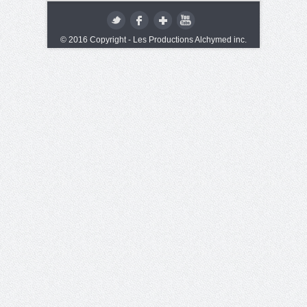
© 2016 Copyright - Les Productions Alchymed inc.