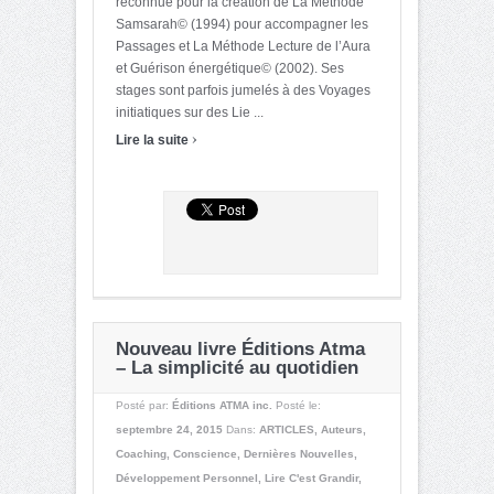
reconnue pour la création de La Méthode
Samsarah© (1994) pour accompagner les
Passages et La Méthode Lecture de l’Aura
et Guérison énergétique© (2002). Ses
stages sont parfois jumelés à des Voyages
initiatiques sur des Lie ...
›
Lire la suite
Nouveau livre Éditions Atma
– La simplicité au quotidien
Posté par:
Éditions ATMA inc.
Posté le:
septembre 24, 2015
Dans:
ARTICLES
,
Auteurs
,
Coaching
,
Conscience
,
Dernières Nouvelles
,
Développement Personnel
,
Lire C'est Grandir
,