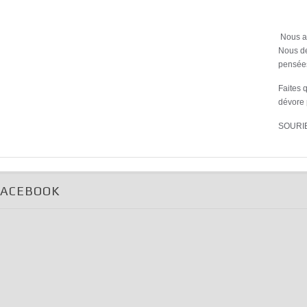
Nous av
Nous de
pensées
Faites q
dévore 
SOURI
FACEBOOK