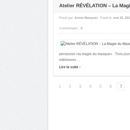
Atelier RÉVÉLATION – La Mag
Posté par:
Annie Marquier
Posté le:
mai 25, 20
Commentaire :
0
personnel «la magie du masque» : Trois jours
intérieures. ...
›
Lire la suite
1
2
3
4
5
6
7