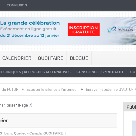
T
CONNEXION
CALENDRIER
QUOI FAIRE
BLOGUE
TECHNIQUES | APPROCHES ALTERNATIVES
CONSCIENCE | SPIRITUALITÉ
CO
»
»
UR
Écouter le silence à l’intérieur
Enrayer l’épidémie d’AUTO-IMMUNITÉ
her-prise"
(Page 7)
Publ
réer
13
Dans:
Québec • Canada
,
QUOI FAIRE
|