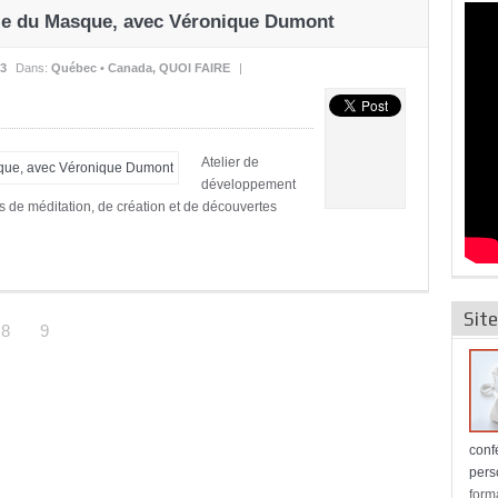
ie du Masque, avec Véronique Dumont
13
Dans:
Québec • Canada
,
QUOI FAIRE
|
Atelier de
développement
 de méditation, de création et de découvertes
Site
8
9
conf
pers
form