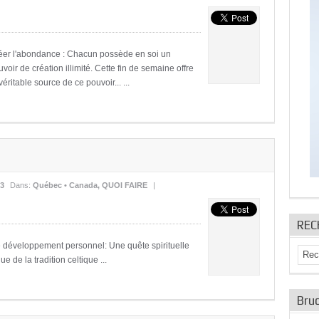
éer l'abondance : Chacun possède en soi un
voir de création illimité. Cette fin de semaine offre
ritable source de ce pouvoir... ...
13
Dans:
Québec • Canada
,
QUOI FAIRE
|
REC
de développement personnel: Une quête spirituelle
 de la tradition celtique ...
Bruc