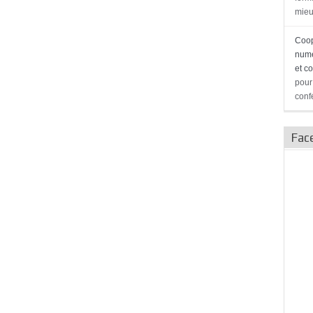
mieu
Coop
numé
et c
pour
conf
Fac