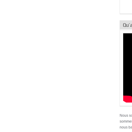
Qu’a
Nous s
sommes 
nous ba