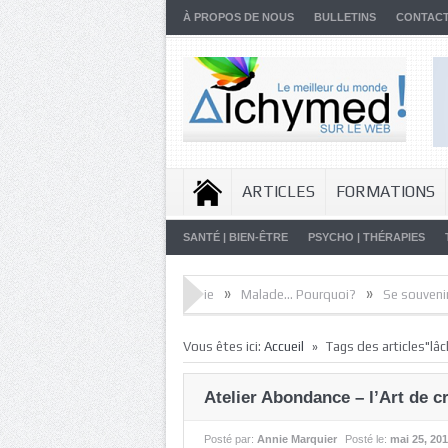
À PROPOS DE NOUS
BULLETINS
CONTAC
ARTICLES
FORMATIONS
SANTÉ | BIEN-ÊTRE
PSYCHO | THÉRAPIES
»
»
»
rielle
Artistes de la Vie
Malade… Pourquoi?
Se souvenir du FUT
»
Vous êtes ici:
Accueil
Tags des articles"lâc
Atelier Abondance – l’Art de c
Posté par:
Annie Marquier
Posté le:
mai 25, 20