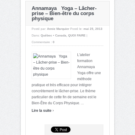
Annamaya Yoga – Lâcher-
prise – Bien-être du corps
physique
Posté par:
Annie Marquier
Posté le:
mai 25, 2013
Dans:
Québec • Canada
,
QUOI FAIRE
|
Commentaire :
0
L'atelier
formation
Annamaya
Yoga offre une
méthode
pratique et très efficace pour intégrer
concrètement le lâcher-prise. Le thème
particulier de cette fin de semaine est le
Bien-Être du Corps Physique. ...
›
Lire la suite