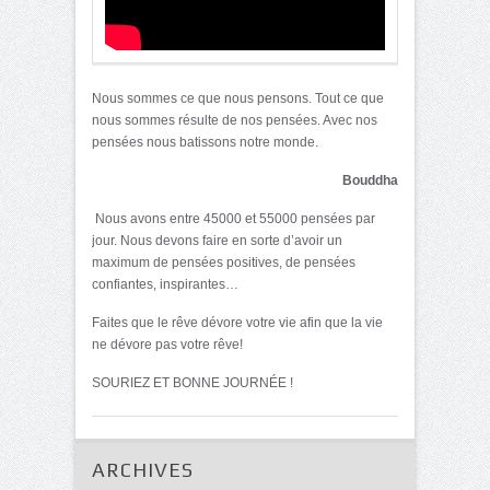
Nous sommes ce que nous pensons. Tout ce que
nous sommes résulte de nos pensées. Avec nos
pensées nous batissons notre monde.
Bouddha
Nous avons entre 45000 et 55000 pensées par
jour. Nous devons faire en sorte d’avoir un
maximum de pensées positives, de pensées
confiantes, inspirantes…
Faites que le rêve dévore votre vie afin que la vie
ne dévore pas votre rêve!
SOURIEZ ET BONNE JOURNÉE !
ARCHIVES