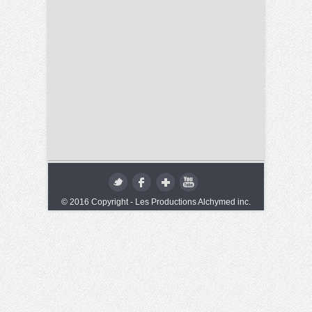
© 2016 Copyright - Les Productions Alchymed inc.