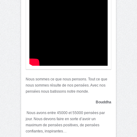
Nous sommes ce que nous pensons. Tout ce que
nous sommes résulte de nos pensées. Avec nos
pensées nous batissons notre monde.
Bouddha
Nous avons entre 45000 et 55000 pensées par
jour. Nous devons faire en sorte d’avoir un
maximum de pensées positives, de pensées
confiantes, inspirantes…