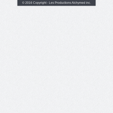
© 2016 Copyright - Les Productions Alchymed inc.