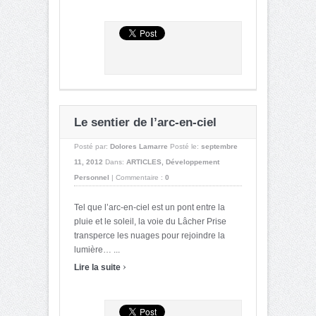
Le sentier de l’arc-en-ciel
Posté par:
Dolores Lamarre
Posté le:
septembre
11, 2012
Dans:
ARTICLES
,
Développement
Personnel
|
Commentaire :
0
Tel que l’arc-en-ciel est un pont entre la
pluie et le soleil, la voie du Lâcher Prise
transperce les nuages pour rejoindre la
lumière… ...
›
Lire la suite