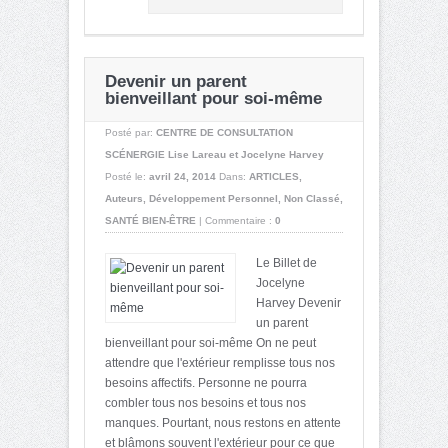
Devenir un parent
bienveillant pour soi-même
Posté par:
CENTRE DE CONSULTATION
SCÉNERGIE Lise Lareau et Jocelyne Harvey
Posté le:
avril 24, 2014
Dans:
ARTICLES
,
Auteurs
,
Développement Personnel
,
Non Classé
,
SANTÉ BIEN-ÊTRE
|
Commentaire :
0
Le Billet de
Jocelyne
Harvey Devenir
un parent
bienveillant pour soi-même On ne peut
attendre que l'extérieur remplisse tous nos
besoins affectifs. Personne ne pourra
combler tous nos besoins et tous nos
manques. Pourtant, nous restons en attente
et blâmons souvent l'extérieur pour ce que