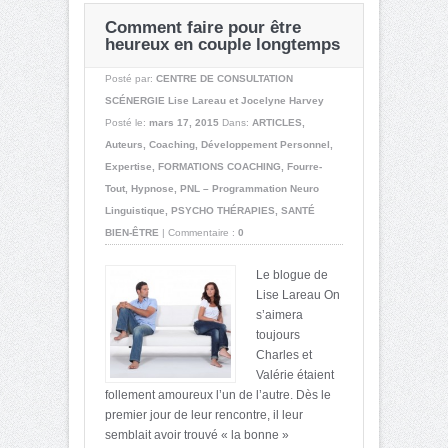
Comment faire pour être
heureux en couple longtemps
Posté par:
CENTRE DE CONSULTATION
SCÉNERGIE Lise Lareau et Jocelyne Harvey
Posté le:
mars 17, 2015
Dans:
ARTICLES
,
Auteurs
,
Coaching
,
Développement Personnel
,
Expertise
,
FORMATIONS COACHING
,
Fourre-
Tout
,
Hypnose
,
PNL – Programmation Neuro
Linguistique
,
PSYCHO THÉRAPIES
,
SANTÉ
BIEN-ÊTRE
|
Commentaire :
0
Le blogue de
Lise Lareau On
s’aimera
toujours
Charles et
Valérie étaient
follement amoureux l’un de l’autre. Dès le
premier jour de leur rencontre, il leur
semblait avoir trouvé « la bonne »