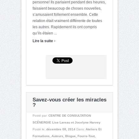
personne! Ils parlaient pendant des heures,
faisaient beaucoup de choses nouvelles,
s’amusaient follement ensemble. Cette
relation était vraiment différente de toutes
les autres. Rapidement ils ont compris
qu’ils étaien ...
›
Lire la suite
Savez-vous créer les miracles
?
Posté par:
CENTRE DE CONSULTATION
SCÉNERGIE Lise Lareau et Jocelyne Harvey
Posté le:
décembre 08, 2014
Dans:
Ateliers Et
Formations
,
Auteurs
,
Blogue
,
Fourre-Tout
,