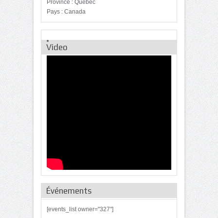
Province : Québec
Pays : Canada
Video
Événements
[events_list owner="327"]