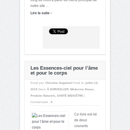
notre site ...
›
Lire la suite
Les Essences-ciel pour l’âme
et pour le corps
Posté par:
Christine Angelard
Posté le:
juillet 13,
2015
Dans:
À SURVEILLER
,
Médecine Douce
,
Produits Naturels
,
SANTÉ BIEN-ÊTRE
|
Commentaire :
0
Ce livre est né
de deux
courants