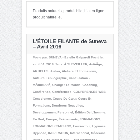
Produits naturels, produit biio, bio en ligne,
produit naturelle,
L’ÉTOILE FILANTE de Suneva
– Avril 2016
Posté par:
SUNEVA - Estelle Galparoli
Posté le:
avril 04, 2016
Dans:
À SURVEILLER
,
Anti-Âge
,
ARTICLES
,
Atelier
,
Ateliers Et Formations
,
Auteurs
,
Bibliographie
,
Canalisation -
Médiumnité
,
Changer Le Monde
,
Coaching
,
Conférence
,
Conférences
,
CONFÉRENCES WEB
,
Conscience
,
Coups De Cœur
,
Cours Et
Formations
,
Dernières Nouvelles
,
Développement Personnel
,
Édition De L'homme
,
En Bref
,
Europe
,
Événements
,
FORMATIONS
,
FORMATIONS COACHING
,
Fourre-Tout
,
Hypnose
,
Hypnose
,
INSPIRATION
,
International
,
Médecine
Douce
,
Par Internet
,
PNL – Programmation