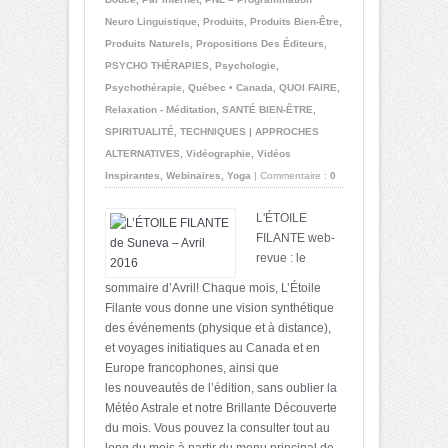
Neuro Linguistique
,
Produits
,
Produits Bien-Être
,
Produits Naturels
,
Propositions Des Éditeurs
,
PSYCHO THÉRAPIES
,
Psychologie
,
Psychothérapie
,
Québec • Canada
,
QUOI FAIRE
,
Relaxation - Méditation
,
SANTÉ BIEN-ÊTRE
,
SPIRITUALITÉ
,
TECHNIQUES | APPROCHES
ALTERNATIVES
,
Vidéographie
,
Vidéos
Inspirantes
,
Webinaires
,
Yoga
|
Commentaire :
0
L'ÉTOILE
FILANTE web-
revue : le
sommaire d’Avril! Chaque mois, L’Étoile
Filante vous donne une vision synthétique
des événements (physique et à distance),
et voyages initiatiques au Canada et en
Europe francophones, ainsi que
les nouveautés de l’édition, sans oublier la
Météo Astrale et notre Brillante Découverte
du mois. Vous pouvez la consulter tout au
long du mois à partir du menu principal de