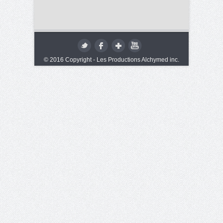
© 2016 Copyright - Les Productions Alchymed inc.