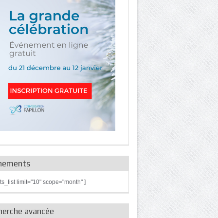
nements
ts_list limit="10" scope="month" ]
herche avancée