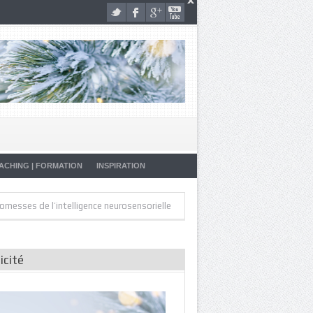
ACHING | FORMATION
INSPIRATION
»
»
 de l’intelligence neurosensorielle
Artistes de la Vie
Malade… Pourq
icité