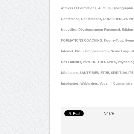
Ateliers Et Formations
,
Auteurs
,
Bibliographie
Conférence
,
Conférences
,
CONFÉRENCES W
Nouvelles
,
Développement Personnel
,
Éditio
FORMATIONS COACHING
,
Fourre-Tout
,
Hypn
Internet
,
PNL – Programmation Neuro Linguis
Des Éditeurs
,
PSYCHO THÉRAPIES
,
Psycholog
Méditation
,
SANTÉ BIEN-ÊTRE
,
SPIRITUALITÉ
Inspirantes
,
Webinaires
,
Yoga
|
Commentaire 
Share