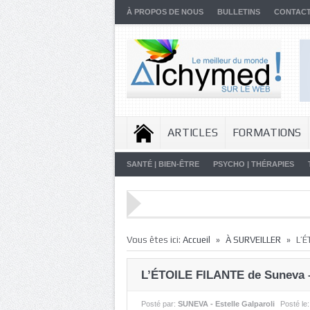
À PROPOS DE NOUS
BULLETINS
CONTAC
ARTICLES
FORMATIONS
SANTÉ | BIEN-ÊTRE
PSYCHO | THÉRAPIES
»
»
Vous êtes ici:
Accueil
À SURVEILLER
L’É
L’ÉTOILE FILANTE de Suneva –
Posté par:
SUNEVA - Estelle Galparoli
Posté le