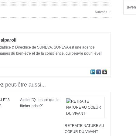
[even
›
Suivant
alparoli
datrice & Directrice de SUNEVA. SUNEVA est une agence
aines du bien-être et de la conscience, qui oeuvre pour l’éveil
 peut-être aussi...
CLE” 8
Atelier ”Qu’est ce que le
8
lâcher-prise?”
RETRAITE NATURE AU
COEUR DU VIVANT