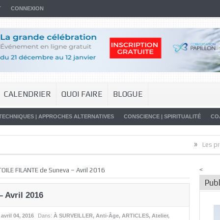
T
CONNEXION
CALENDRIER
QUOI FAIRE
BLOGUE
TECHNIQUES | APPROCHES ALTERNATIVES
CONSCIENCE | SPIRITUALITÉ
CO
»
Les promesses
TOILE FILANTE de Suneva – Avril 2016
<
Publ
 Avril 2016
:
avril 04, 2016
Dans:
À SURVEILLER
,
Anti-Âge
,
ARTICLES
,
Atelier
,