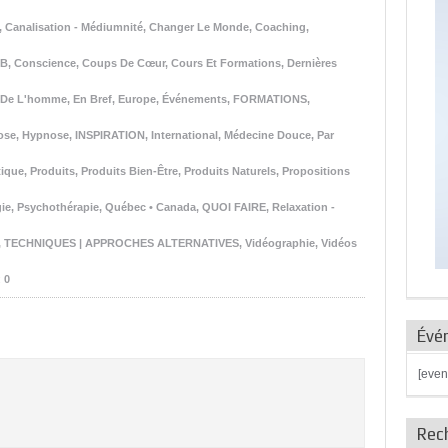
,
Canalisation - Médiumnité
,
Changer Le Monde
,
Coaching
,
EB
,
Conscience
,
Coups De Cœur
,
Cours Et Formations
,
Dernières
n De L'homme
,
En Bref
,
Europe
,
Événements
,
FORMATIONS
,
ose
,
Hypnose
,
INSPIRATION
,
International
,
Médecine Douce
,
Par
tique
,
Produits
,
Produits Bien-Être
,
Produits Naturels
,
Propositions
ie
,
Psychothérapie
,
Québec • Canada
,
QUOI FAIRE
,
Relaxation -
,
TECHNIQUES | APPROCHES ALTERNATIVES
,
Vidéographie
,
Vidéos
:
0
Évé
[even
Rec