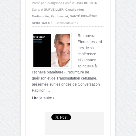
Posté par:
Alchymed
Posté le:
avril 05, 2016
Dans:
À SURVEILLER
,
Canalisation -
Médiumnité
,
Par Internet
,
SANTÉ BIEN-ÊTRE
,
SPIRITUALITÉ
|
Commentaire :
0
Retrouvez
Pierre Lessard
lors de sa
conférence
«Guidance
spirituelle à
l’échelle planétaire», Nourriture de
guérison et de Transmutation cellulaire,
présentée sur les ondes de Conversation
Papillon. ...
›
Lire la suite