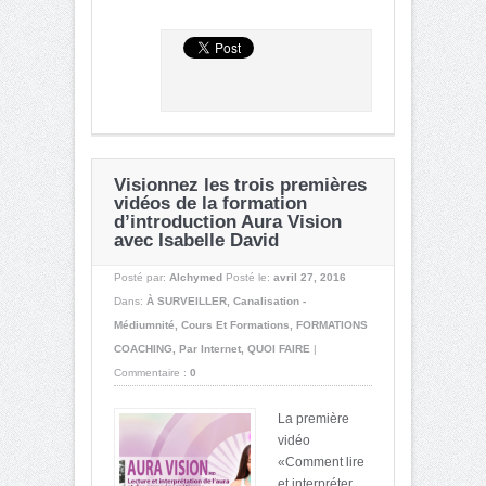
Visionnez les trois premières
vidéos de la formation
d’introduction Aura Vision
avec Isabelle David
Posté par:
Alchymed
Posté le:
avril 27, 2016
Dans:
À SURVEILLER
,
Canalisation -
Médiumnité
,
Cours Et Formations
,
FORMATIONS
COACHING
,
Par Internet
,
QUOI FAIRE
|
Commentaire :
0
La première
vidéo
«Comment lire
et interpréter