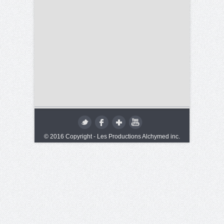
© 2016 Copyright - Les Productions Alchymed inc.