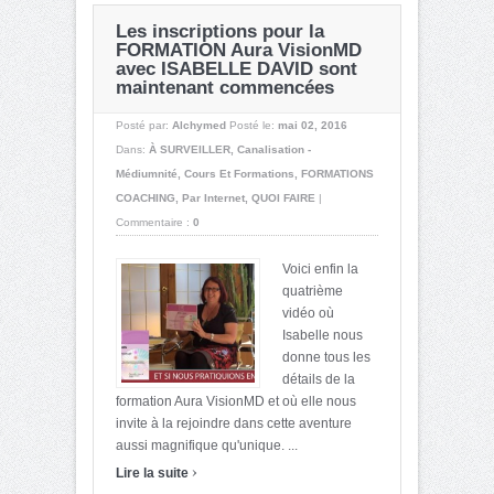
Les inscriptions pour la
FORMATION Aura VisionMD
avec ISABELLE DAVID sont
maintenant commencées
Posté par:
Alchymed
Posté le:
mai 02, 2016
Dans:
À SURVEILLER
,
Canalisation -
Médiumnité
,
Cours Et Formations
,
FORMATIONS
COACHING
,
Par Internet
,
QUOI FAIRE
|
Commentaire :
0
Voici enfin la
quatrième
vidéo où
Isabelle nous
donne tous les
détails de la
formation Aura VisionMD et où elle nous
invite à la rejoindre dans cette aventure
aussi magnifique qu'unique. ...
›
Lire la suite