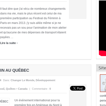
Il faut dire que j'ai vécu de nombreux changements
dans ma vie, mais le plus récent est celui de ma
première participation au Festival du Féminin à
Paris en mars 2013. j'y suis allée même si je ne
recevais pas un sou pour l'animation de mon atelier
et qu'aucune de mes dépenses de transport étaient
payées. ...
›
Lire la suite
Site
NIN AU QUÉBEC
4
Dans:
Changer Le Monde
,
Développement
assé
,
Québec • Canada
|
Commentaire :
0
conf
Un événement international pour la
pers
première fois en Amérique du Nord à
form