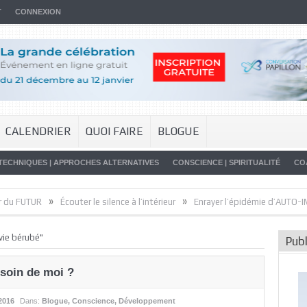
T
CONNEXION
CALENDRIER
QUOI FAIRE
BLOGUE
TECHNIQUES | APPROCHES ALTERNATIVES
CONSCIENCE | SPIRITUALITÉ
CO
»
»
R
Écouter le silence à l’intérieur
Enrayer l’épidémie d’AUTO-IMMUNITÉ,
vie bérubé"
Publ
soin de moi ?
 2016
Dans:
Blogue
,
Conscience
,
Développement