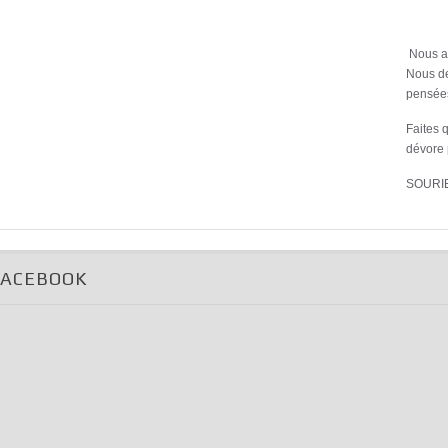
Nous av
Nous de
pensées
Faites q
dévore 
SOURI
FACEBOOK