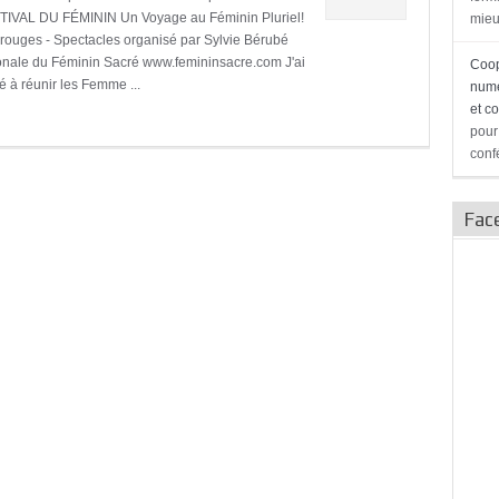
TIVAL DU FÉMININ Un Voyage au Féminin Pluriel!
mieu
s rouges - Spectacles organisé par Sylvie Bérubé
tionale du Féminin Sacré www.femininsacre.com J'ai
Coop
 à réunir les Femme ...
numé
et c
pour
conf
Fac