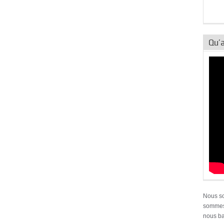
Qu’a
Nous s
sommes 
nous ba