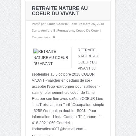
RETRAITE NATURE AU
COEUR DU VIVANT
Posté par:
Linda Cadieux
Posté le:
mars 26, 2018
Dans:
Ateliers Et Formations
,
Coups De Cœur
|
Commentaire :
0
RETRAITE
NATURE AU
COEUR DU
VIVANT 30
septembre au 5 octobre 2018 COEUR
VIVANT -marcher en dedans de soi -
accepter l'égo -pardonner pour s'alléger -
s'aimer pleinement -au coeur de l'âme
Recréer son lien avec soi/son COEUR Lieu
: lac Trois saumon Tarif : Occupation simple
: 625$ Occupation double : 500$ Pour
Information : Linda Cadieux Téléphone : 1-
418-802-1060 Courriel :
lindacadieux007@hotmail.com
...
›