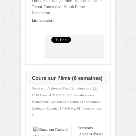
Formation d'une journée - au Centre Odette
Talbot. Formatrice : Sarah Diane
Pomerleau. ...
›
Lire la suite
Cours sur l’âme (6 semaines)
Posté par:
Alchymed
Posté le:
décembre 12,
2014
Dans:
À SURVEILLER
,
Canalisation -
Médiumnité
,
Conscience
,
Cours Et Formations
,
Québec • Canada
,
SPIRITUALITÉ
|
Commentaire :
0
Sessions
Janvier-Février