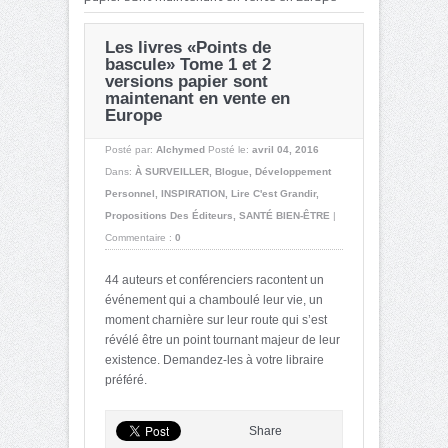
Les livres «Points de
bascule» Tome 1 et 2
versions papier sont
maintenant en vente en
Europe
Posté par:
Alchymed
Posté le:
avril 04, 2016
Dans:
À SURVEILLER
,
Blogue
,
Développement
Personnel
,
INSPIRATION
,
Lire C'est Grandir
,
Propositions Des Éditeurs
,
SANTÉ BIEN-ÊTRE
|
Commentaire :
0
44 auteurs et conférenciers racontent un
événement qui a chamboulé leur vie, un
moment charnière sur leur route qui s’est
révélé être un point tournant majeur de leur
existence. Demandez-les à votre libraire
préféré.
Share