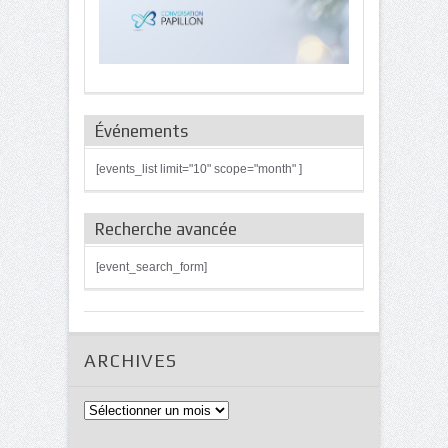
Événements
[events_list limit="10" scope="month" ]
Recherche avancée
[event_search_form]
ARCHIVES
Archives