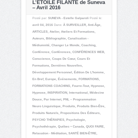
L’ÉTOILE FILANTE de Suneva
– Avril 2016
Posté par:
SUNEVA - Estelle Galparoli
Posté le:
avril 04, 2016
Dans:
À SURVEILLER
,
Anti-Âge
,
ARTICLES
,
Atelier
,
Ateliers Et Formations
,
Auteurs
,
Bibliographie
,
Canalisation -
Médiumnité
,
Changer Le Monde
,
Coaching
,
Conférence
,
Conférences
,
CONFÉRENCES WEB
,
Conscience
,
Coups De Cœur
,
Cours Et
Formations
,
Dernières Nouvelles
,
Développement Personnel
,
Édition De L'homme
,
En Bref
,
Europe
,
Événements
,
FORMATIONS
,
FORMATIONS COACHING
,
Fourre-Tout
,
Hypnose
,
Hypnose
,
INSPIRATION
,
International
,
Médecine
Douce
,
Par Internet
,
PNL – Programmation
Neuro Linguistique
,
Produits
,
Produits Bien-Être
,
Produits Naturels
,
Propositions Des Éditeurs
,
PSYCHO THÉRAPIES
,
Psychologie
,
Psychothérapie
,
Québec • Canada
,
QUOI FAIRE
,
Relaxation - Méditation
,
SANTÉ BIEN-ÊTRE
,