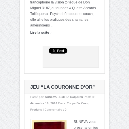
francophone la vision toltèque de Don
Miguel RUIZ, auteur des « Quatre Accords
Toltèques ». Psychothérapeute et coach,
elle allie les pratiques des chamanes
amérindiens ...
›
Lire la suite
JEU “LA COURONNE D’OR”
Posté par:
SUNEVA - Estelle Galparoli
Posté le:
décembre 10, 2014
Dans:
Coups De Cœur
,
Produits
|
Commentaire :
0
SUNEVA vous
présente un jeu