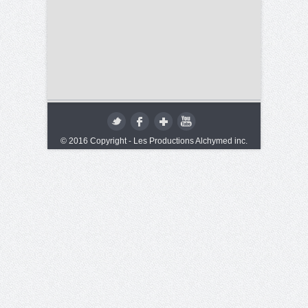
© 2016 Copyright - Les Productions Alchymed inc.