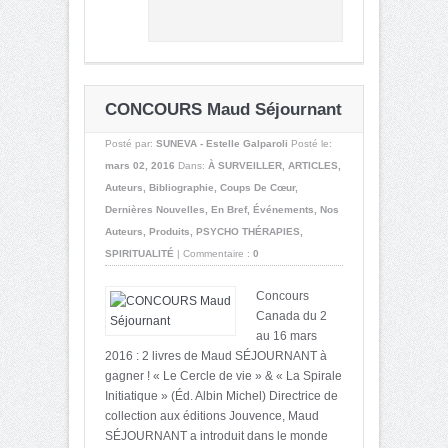
CONCOURS Maud Séjournant
Posté par:
SUNEVA - Estelle Galparoli
Posté le:
mars 02, 2016
Dans:
À SURVEILLER
,
ARTICLES
,
Auteurs
,
Bibliographie
,
Coups De Cœur
,
Dernières Nouvelles
,
En Bref
,
Événements
,
Nos
Auteurs
,
Produits
,
PSYCHO THÉRAPIES
,
SPIRITUALITÉ
|
Commentaire :
0
Concours
Canada du 2
au 16 mars
2016 : 2 livres de Maud SÉJOURNANT à
gagner ! « Le Cercle de vie » & « La Spirale
Initiatique » (Éd. Albin Michel) Directrice de
collection aux éditions Jouvence, Maud
SÉJOURNANT a introduit dans le monde