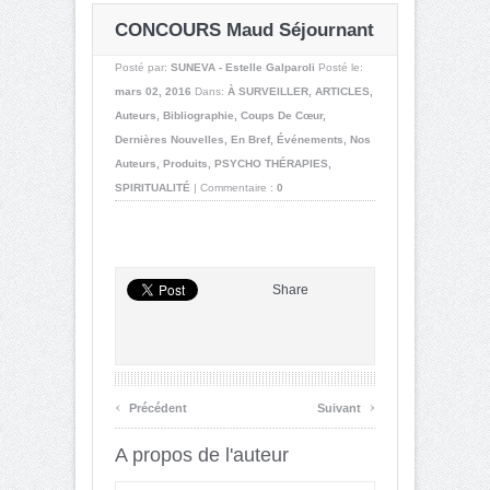
CONCOURS Maud Séjournant
Posté par:
SUNEVA - Estelle Galparoli
Posté le:
mars 02, 2016
Dans:
À SURVEILLER
,
ARTICLES
,
Auteurs
,
Bibliographie
,
Coups De Cœur
,
Dernières Nouvelles
,
En Bref
,
Événements
,
Nos
Auteurs
,
Produits
,
PSYCHO THÉRAPIES
,
SPIRITUALITÉ
|
Commentaire :
0
Share
‹
›
Précédent
Suivant
A propos de l'auteur