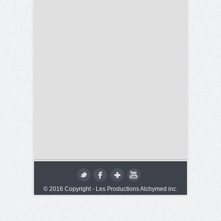
© 2016 Copyright - Les Productions Alchymed inc.