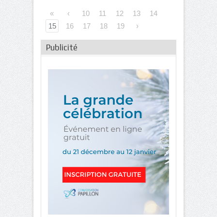
«
‹
10
11
12
13
14
15
16
17
18
19
›
Publicité