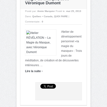
Véronique Dumont
Posté par:
Annie Marquier
Posté le:
mai 25, 2013
Dans:
Québec • Canada
,
QUOI FAIRE
|
Commentaire :
0
Atelier de
développement
personnel «la
magie du
masque» : Trois
jours de
méditation, de création et de découvertes
intérieures. ...
›
Lire la suite