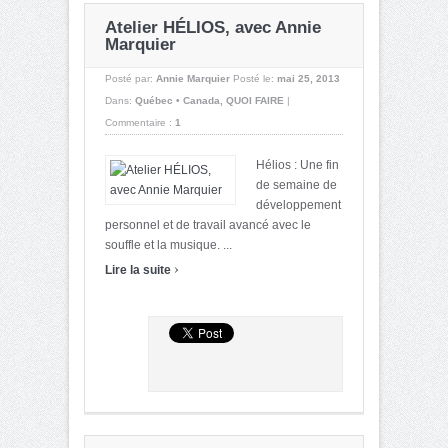
Atelier HÉLIOS, avec Annie
Marquier
Posté par:
Annie Marquier
Posté le:
mai 25, 2013
Dans:
Québec • Canada
,
QUOI FAIRE
|
Commentaire :
1
Hélios : Une fin
de semaine de
développement
personnel et de travail avancé avec le
souffle et la musique. ...
›
Lire la suite