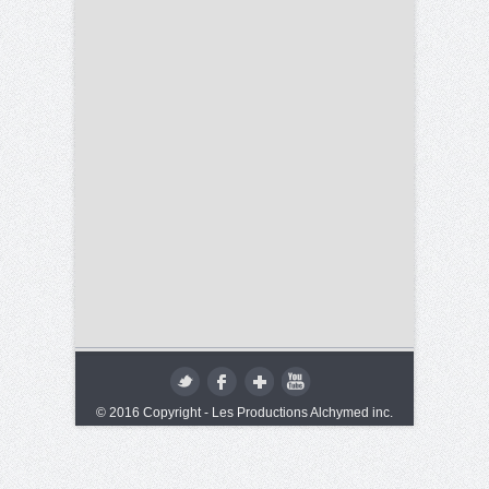
© 2016 Copyright - Les Productions Alchymed inc.