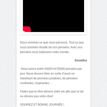
Nous sommes ce que nous pensons. Tout ce que
nous sommes résulte de nos pensées. Avec nos
pensées nous batissons notre monde.
Bouddha
Nous avons entre 45000 et 55000 pensées par
jour. Nous devons faire en sorte d’avoir un
maximum de pensées positives, de pensées
confiantes, inspirantes…
Faites que le rêve dévore votre vie afin que la vie
ne dévore pas votre rêve!
SOURIEZ ET BONNE JOURNÉE !