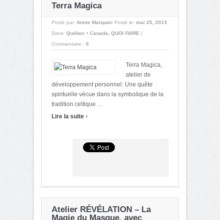
Terra Magica
Posté par:
Annie Marquier
Posté le:
mai 25, 2013
Dans:
Québec • Canada
,
QUOI FAIRE
|
Commentaire :
0
Terra Magica,
atelier de
développement personnel: Une quête
spirituelle vécue dans la symbolique de la
tradition celtique ...
›
Lire la suite
Atelier RÉVÉLATION – La
Magie du Masque, avec