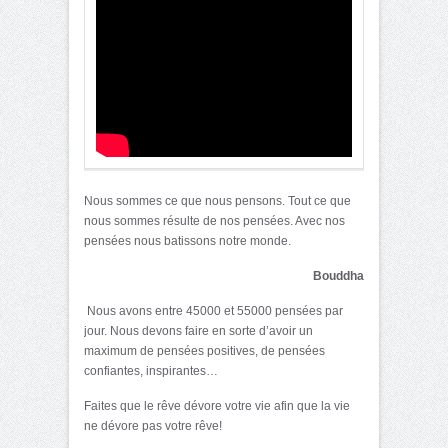
Nous sommes ce que nous pensons. Tout ce que
nous sommes résulte de nos pensées. Avec nos
pensées nous batissons notre monde.
Bouddha
Nous avons entre 45000 et 55000 pensées par
jour. Nous devons faire en sorte d’avoir un
maximum de pensées positives, de pensées
confiantes, inspirantes…
Faites que le rêve dévore votre vie afin que la vie
ne dévore pas votre rêve!