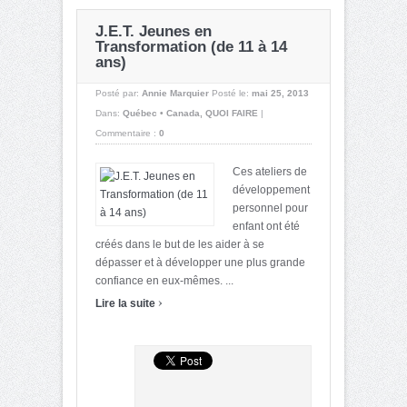
J.E.T. Jeunes en
Transformation (de 11 à 14
ans)
Posté par:
Annie Marquier
Posté le:
mai 25, 2013
Dans:
Québec • Canada
,
QUOI FAIRE
|
Commentaire :
0
Ces ateliers de
développement
personnel pour
enfant ont été
créés dans le but de les aider à se
dépasser et à développer une plus grande
confiance en eux-mêmes. ...
›
Lire la suite