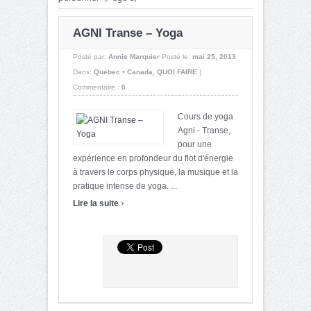
AGNI Transe – Yoga
Posté par:
Annie Marquier
Posté le:
mai 25, 2013
Dans:
Québec • Canada
,
QUOI FAIRE
|
Commentaire :
0
Cours de yoga
Agni - Transe,
pour une
expérience en profondeur du flot d'énergie
à travers le corps physique, la musique et la
pratique intense de yoga. ...
›
Lire la suite