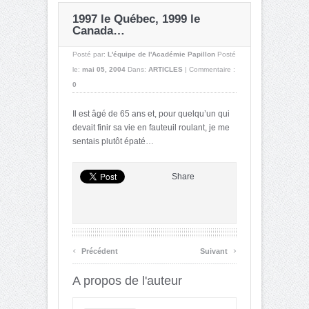
1997 le Québec, 1999 le
Canada…
Posté par:
L'équipe de l'Académie Papillon
Posté
le:
mai 05, 2004
Dans:
ARTICLES
|
Commentaire :
0
Il est âgé de 65 ans et, pour quelqu’un qui
devait finir sa vie en fauteuil roulant, je me
sentais plutôt épaté…
Share
‹
›
Précédent
Suivant
A propos de l'auteur