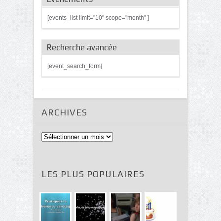
[events_list limit="10" scope="month" ]
Recherche avancée
[event_search_form]
ARCHIVES
Archives
LES PLUS POPULAIRES