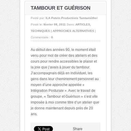
TAMBOUR ET GUÉRISON
Posté par:
ILA Potvin Productions Tamtaméther
Posté le:
février 08, 2011
Dans:
ARTICLES
,
TECHNIQUES | APPROCHES ALTERNATIVES
|
Commentaire :
0
Au début des années 90, le moment était
venu pour moi de créer des ateliers et des
cours pour rendre accessibles le plaisir et
la joie que j’avais à jouer du tambour.
J’accompagnais déjà en individuel, les
gens dans leur cheminement personnel au
moyen d’une approche appelée «
Intégration Posturale ». Avec le travail de
groupe, « Tambour et Guérison » s’est vite
imposée à moi comme titre d’un atelier que
je donne maintenant depuis près de 20
ans.
Share