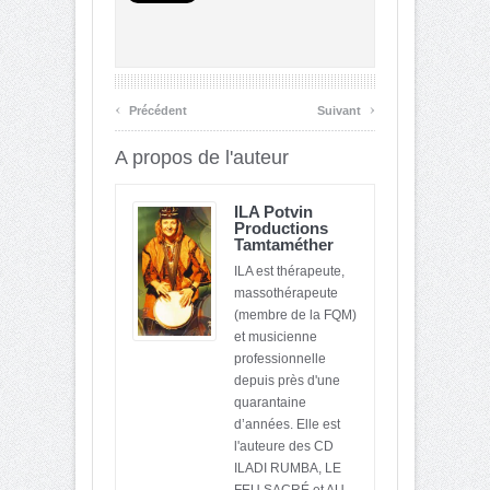
‹
›
Précédent
Suivant
A propos de l'auteur
ILA Potvin
Productions
Tamtaméther
ILA est thérapeute,
massothérapeute
(membre de la FQM)
et musicienne
professionnelle
depuis près d'une
quarantaine
d’années. Elle est
l'auteure des CD
ILADI RUMBA, LE
FEU SACRÉ et AU