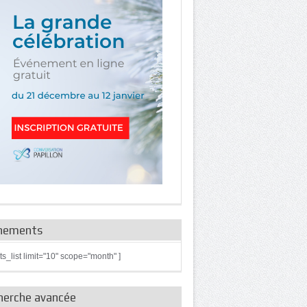
nements
ts_list limit="10" scope="month" ]
herche avancée