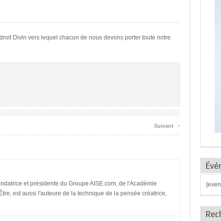
n droit Divin vers lequel chacun de nous devons porter toute notre
›
Suivant
Évé
datrice et présidente du Groupe AISE.com, de l'Académie
[even
Être, est aussi l'auteure de la technique de la pensée créatrice,
Rec