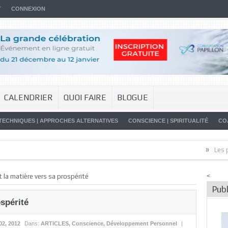
T
CONNEXION
CALENDRIER
QUOI FAIRE
BLOGUE
TECHNIQUES | APPROCHES ALTERNATIVES
CONSCIENCE | SPIRITUALITÉ
CO
»
Les promess
t la matière vers sa prospérité
<
Publ
ospérité
02, 2012
Dans:
ARTICLES
,
Conscience
,
Développement Personnel
|