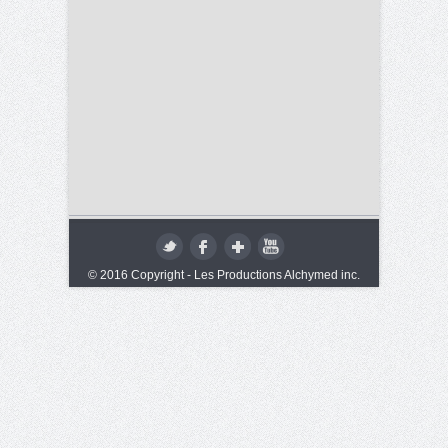
© 2016 Copyright - Les Productions Alchymed inc.