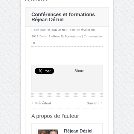
Conférences et formations –
Réjean Déziel
Posté par:
Réjean Déziel
Posté le:
février 05,
2013
Dans:
Ateliers Et Formations
|
Commentaire
:
0
Share
‹
›
Précédent
Suivant
A propos de l'auteur
Réjean Déziel