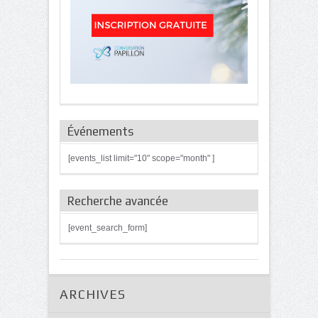
Événements
[events_list limit="10" scope="month" ]
Recherche avancée
[event_search_form]
ARCHIVES