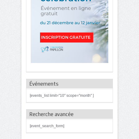
Événements
[events_list limit="10" scope="month" ]
Recherche avancée
[event_search_form]