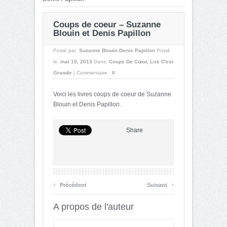
Coups de coeur – Suzanne
Blouin et Denis Papillon
Posté par:
Suzanne Blouin Denis Papillon
Posté
le:
mai 15, 2013
Dans:
Coups De Cœur
,
Lire C'est
Grandir
|
Commentaire :
0
Voici les livres coups de coeur de Suzanne
Blouin et Denis Papillon.
Share
‹
›
Précédent
Suivant
A propos de l'auteur