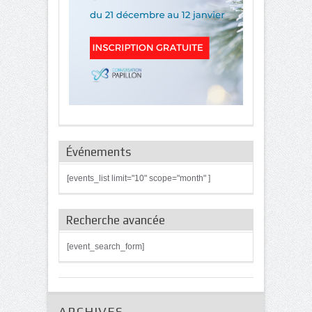
Événements
[events_list limit="10" scope="month" ]
Recherche avancée
[event_search_form]
ARCHIVES