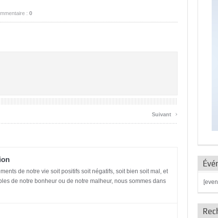
mmentaire :
0
›
Suivant
ion
Évé
ents de notre vie soit positifs soit négatifs, soit bien soit mal, et
bles de notre bonheur ou de notre malheur, nous sommes dans
[even
Rec