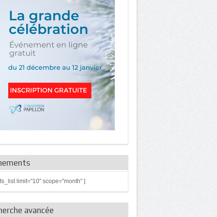
nements
ts_list limit="10" scope="month" ]
herche avancée