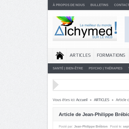
À PROPOS DE NOUS
BULLETINS
CONTAC
ARTICLES
FORMATIONS
SANTÉ | BIEN-ÊTRE
PSYCHO | THÉRAPIES
»
»
Vous êtes ici:
Accueil
ARTICLES
Article
Article de Jean-Philippe Bréb
Posté par:
Jean-Philippe Brébion
Posté le:
sep