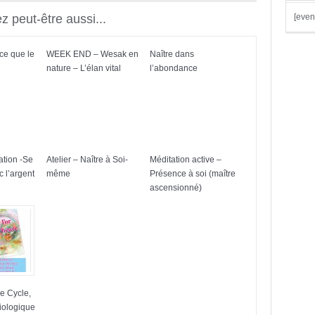
 peut-être aussi...
[even
 ce que le
WEEK END – Wesak en
Naître dans
nature – L’élan vital
l’abondance
ration -Se
Atelier – Naître à Soi-
Méditation active –
c l’argent
même
Présence à soi (maître
ascensionné)
e Cycle,
iologique