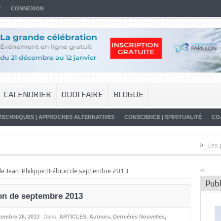
T
CONNEXION
CALENDRIER
QUOI FAIRE
BLOGUE
TECHNIQUES | APPROCHES ALTERNATIVES
CONSCIENCE | SPIRITUALITÉ
CO
»
Les promes
 de Jean-Philippe Brébion de septembre 2013
<
Publ
ion de septembre 2013
tembre 26, 2013
Dans:
ARTICLES
,
Auteurs
,
Dernières Nouvelles
,