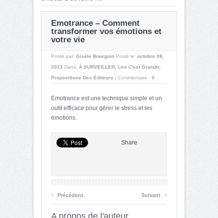
Emotrance – Comment
transformer vos émotions et
votre vie
Posté par:
Gisèle Bourgoin
Posté le:
octobre 08,
2013
Dans:
À SURVEILLER
,
Lire C'est Grandir
,
Propositions Des Éditeurs
|
Commentaire :
0
Emotrance est une technique simple et un
outil efficace pour gérer le stress et les
émotions.
Share
‹
›
Précédent
Suivant
A propos de l'auteur