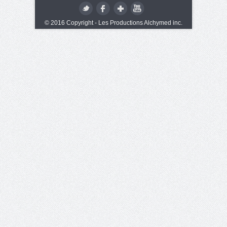
© 2016 Copyright - Les Productions Alchymed inc.