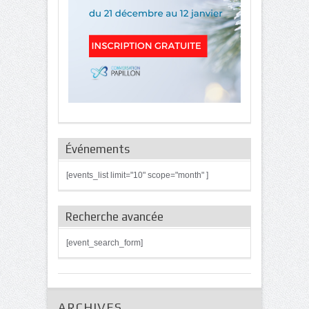
Événements
[events_list limit="10" scope="month" ]
Recherche avancée
[event_search_form]
ARCHIVES