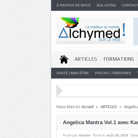
À PROPOS DE NOUS
BULLETINS
CONTAC
ARTICLES
FORMATIONS
SANTÉ | BIEN-ÊTRE
PSYCHO | THÉRAPIES
»
»
Vous êtes ici:
Accueil
ARTICLES
Angelic
Angelica Mantra Vol.1 avec Ka
Posté par:
Kasara
Posté le:
août 26, 2014
Dan