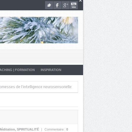
ACHING | FORMATION
INSPIRATION
»
»
e l’intelligence neurosensorielle
Artistes de la Vie
Malade… Pourquo
Méditation
,
SPIRITUALITÉ
|
Commentaire :
0