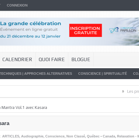
T
CONNEXION
CALENDRIER
QUOI FAIRE
BLOGUE
TECHNIQUES | APPROCHES ALTERNATIVES
CONSCIENCE | SPIRITUALITÉ
CO
»
Les promesses d
a Mantra Vol.1 avec Kasara
sara
s:
ARTICLES
,
Audiographie
,
Conscience
,
Non Classé
,
Québec • Canada
,
Relaxation - 